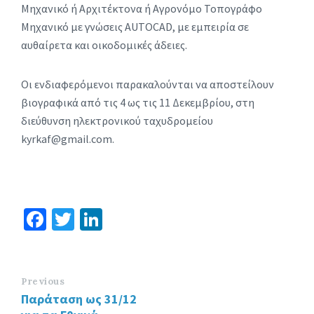
Μηχανικό ή Αρχιτέκτονα ή Αγρονόμο Τοπογράφο
Μηχανικό με γνώσεις AUTOCAD, με εμπειρία σε
αυθαίρετα και οικοδομικές άδειες.
Οι ενδιαφερόμενοι παρακαλούνται να αποστείλουν
βιογραφικά από τις 4 ως τις 11 Δεκεμβρίου, στη
διεύθυνση ηλεκτρονικού ταχυδρομείου
kyrkaf@gmail.com.
Fa
T
Li
ce
wi
n
b
tt
ke
o
er
dI
Previous
Παράταση ως 31/12
o
n