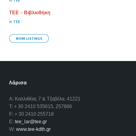
ΤΕΕ – Βιβλιοθήκη
in
ΤΕΕ
MORE LISTINGS
Λάρισα
A: Καλλιθέας 7 & Τζαβέλα, 41221
T: + 30 2410 535615, 257866
F: + 30 2410 255718
E:
tee_lar@tee.gr
W:
www.tee-kdth.gr