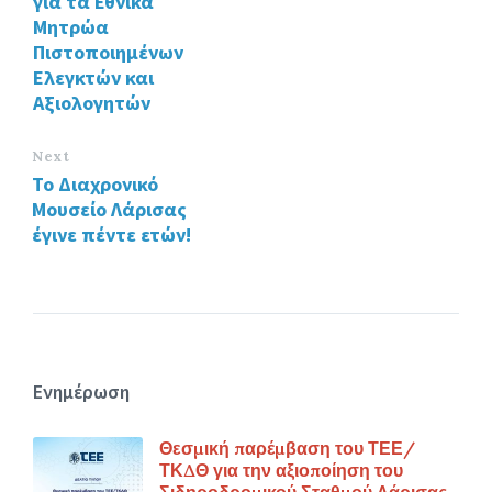
για τα Εθνικά
k
Μητρώα
Πιστοποιημένων
Ελεγκτών και
Αξιολογητών
Next
Το Διαχρονικό
Μουσείο Λάρισας
έγινε πέντε ετών!
Ενημέρωση
Θεσμική παρέμβαση του ΤΕΕ/
ΤΚΔΘ για την αξιοποίηση του
Σιδηροδρομικού Σταθμού Λάρισας