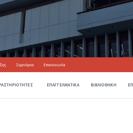
ιξης
Σεμινάρια
Επικοινωνία
Αξιόλογα Κτίρια
ΡΑΣΤΗΡΙΟΤΗΤΕΣ
Δ
ΕΠΑΓΓΕΛΜΑΤΙΚΑ
ΒΙΒΛΙΟΘΗΚΗ
ΕΠ
Ρ
Α
Σ
Τ
Η
Ρ
Ι
Ο