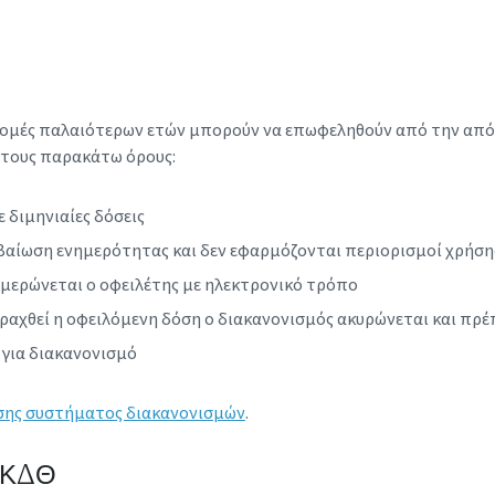
Τ
Η
Τ
Ε
Σ
νδρομές παλαιότερων ετών μπορούν να επωφεληθούν από την απ
 τους παρακάτω όρους:
 διμηνιαίες δόσεις
βεβαίωση ενημερότητας και δεν εφαρμόζονται περιορισμοί χρή
ημερώνεται ο οφειλέτης με ηλεκτρονικό τρόπο
πραχθεί η οφειλόμενη δόση ο διακανονισμός ακυρώνεται και πρέ
 για διακανονισμό
ήσης συστήματος διακανονισμών
.
-ΤΚΔΘ