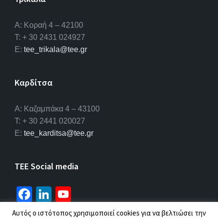
Α: Κοραή 4 – 42100
T: + 30 2431 024927
E:
tee_trikala@tee.gr
Καρδίτσα
Α: Καζαμπάκα 4 – 43100
T: + 30 2441 020027
E:
tee_karditsa@tee.gr
TEE Social media
Fa
Li
Yo
ce
n
u
Αυτός ο ιστότοπος χρησιμοποιεί cookies για να βελτιώσει την