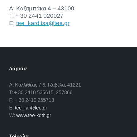
Α: Καζαμπάκα 4 – 43100
T: + 30 2441 020027
E:
tee_karditsa@tee.gr
Λάρισα
A: Καλλιθέας 7 & Τζαβέλα, 41221
T: + 30 2410 535615, 257866
F: + 30 2410 255718
E:
tee_lar@tee.gr
W:
www.tee-kdth.gr
Τρίκαλα