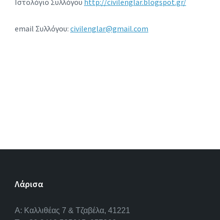
Ιστολόγιο Συλλόγου
http://civilenglar.blogspot.gr/
email Συλλόγου:
civilenglar@gmail.com
Λάρισα
A: Καλλιθέας 7 & Τζαβέλα, 41221