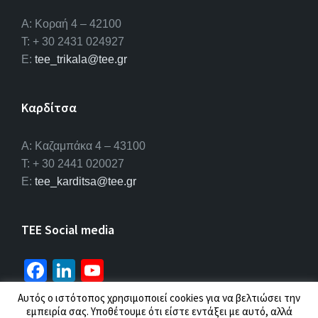
Α: Κοραή 4 – 42100
T: + 30 2431 024927
E:
tee_trikala@tee.gr
Καρδίτσα
Α: Καζαμπάκα 4 – 43100
T: + 30 2441 020027
E:
tee_karditsa@tee.gr
TEE Social media
Fa
Li
Yo
ce
n
u
Αυτός ο ιστότοπος χρησιμοποιεί cookies για να βελτιώσει την
b
ke
T
εμπειρία σας. Υποθέτουμε ότι είστε εντάξει με αυτό, αλλά