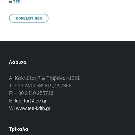
in
ΤΕΕ
MORE LISTINGS
Λάρισα
A: Καλλιθέας 7 & Τζαβέλα, 41221
T: + 30 2410 535615, 257866
F: + 30 2410 255718
E:
tee_lar@tee.gr
W:
www.tee-kdth.gr
Τρίκαλα