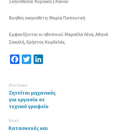
Σκηνοθεσία: Κυριακή Σπανού
Βοηθός σκηνοθέτη: Μαρία Παπουτσή
Εμφανίζονται οι ηθοποιοί: Μαρσέλα Λένα, Αθηνά
Σακαλή, Χρήστος Κορδελάς.
Fa
T
Li
ce
wi
n
b
tt
ke
o
er
dI
Previous
Ζητείται μηχανικός
o
n
για εργασία σε
k
τεχνικό γραφείο
Next
Κατασκευές και