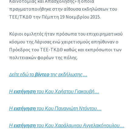
Καινοτομίας και Απασχόλησης» η οποία
πραγματοποιήθηκε στην αίθουσα εκδηλώσεων του
ΤΕΕ/ΤΚΔΘ την Πέμπτη 19 Νοεμβρίου 2015.
Κύριοι ομιλητές ήταν πρόσωπα του επιχειρηματικού
κόσμου της Λάρισας ενώ χαιρετισμούς απηύθυναν ο
Πρόεδρος του ΤΕΕ-ΤΚΔΘ καθώς και εκπρόσωποι των
πολιτειακών φορέων της πόλης.
Δείτε εδώ το
βίντεο
της εκδήλωσης…
Η
εισήγηση
του Κου Χρήστου Γιακουβή…
Η
εισήγηση
του Κου Παναγιώτη Ντόντου…
Η
εισήγηση
του Κου Χαράλαμπου Αγγελακόπουλου…