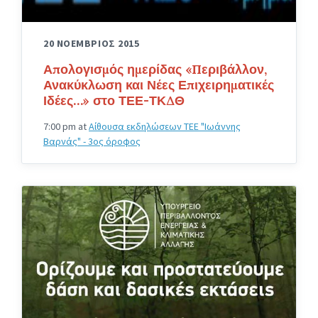
20 ΝΟΕΜΒΡΙΟΣ 2015
Απολογισμός ημερίδας «Περιβάλλον,
Ανακύκλωση και Νέες Επιχειρηματικές
Ιδέες…» στο ΤΕΕ-ΤΚΔΘ
7:00 pm
at
Αίθουσα εκδηλώσεων ΤΕΕ "Ιωάννης
Βαρνάς" - 3ος όροφος