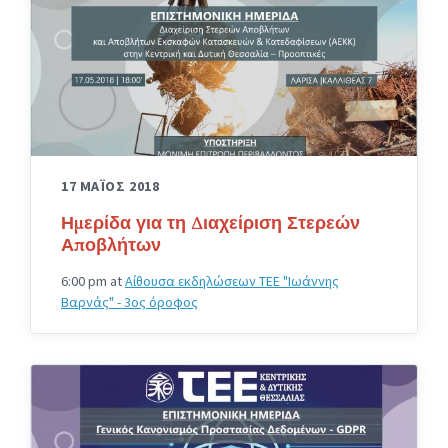
17 ΜΑΪΟΣ 2018
Ημερίδα για τη Διαχείριση Στερεών
Αποβλήτων
6:00 pm
at
Αίθουσα εκδηλώσεων ΤΕΕ "Ιωάννης
Βαρνάς" - 3ος όροφος