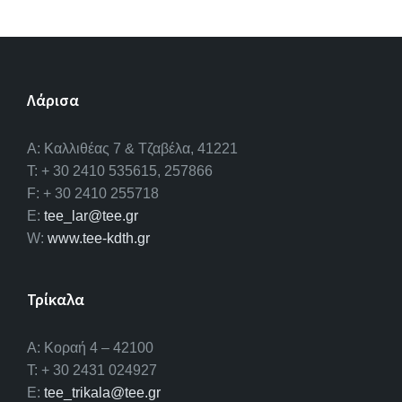
b
tt
ke
o
er
dI
o
n
Λάρισα
k
A: Καλλιθέας 7 & Τζαβέλα, 41221
T: + 30 2410 535615, 257866
F: + 30 2410 255718
E:
tee_lar@tee.gr
W:
www.tee-kdth.gr
Τρίκαλα
Α: Κοραή 4 – 42100
T: + 30 2431 024927
E:
tee_trikala@tee.gr