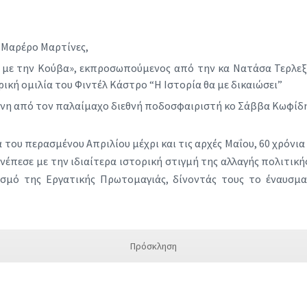
 Μαρέρο Μαρτίνες,
η με την Κούβα», εκπροσωπούμενος από την κα Νατάσα Τερλεξή
ρική ομιλία του Φιντέλ Κάστρο “Η Ιστορία θα με δικαιώσει”
μενη από τον παλαίμαχο διεθνή ποδοσφαιριστή κο Σάββα Κωφίδη
 του περασμένου Απριλίου μέχρι και τις αρχές Μαΐου, 60 χρόν
νέπεσε με την ιδιαίτερα ιστορική στιγμή της αλλαγής πολιτικής
σμό της Εργατικής Πρωτομαγιάς, δίνοντάς τους το έναυσμα 
Πρόσκληση