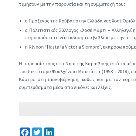
τιμήσουν με την παρουσία και τη συμμετοχή τους:
ο Πρόξενος της Κούβας στην Ελλάδα κος Χοσέ Οριόλ
ο Πολιτιστικός Σύλλογος «Χοσέ Μαρτί – Αλληλεγγύ
παρουσιάσει τη νέα έκδοση του βιβλίου με την ιστο
η Κίνηση “Hasta la Victoria Siempre”, εκπροσωπού
Η παρουσία τους στο Νησί της Καραϊβικής από τα μέσα
του δικτάτορα Φουλχένσιο Μπατίστα (1958 – 2018), συ
Κάστρο στη διακυβέρνηση, καθώς και με τον εορτα
συμπεράσματα μέσα από εικόνες και λέξεις.
Fa
T
Li