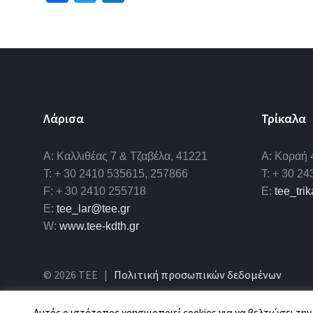
ce
wi
n
b
tt
ke
o
er
dI
o
n
k
Λάρισα
Τρίκαλα
A: Καλλιθέας 7 & Τζαβέλα, 41221
Α: Κοραή 
T: + 30 2410 535615, 257866
T: + 30 2
F: + 30 2410 255718
E:
tee_tri
E:
tee_lar@tee.gr
W:
www.tee-kdth.gr
© 2026 ΤΕΕ |
Πολιτική προσωπικών δεδομένων
Αυτός ο ιστότοπος χρησιμοποιεί cookies για να βελτιώσει την