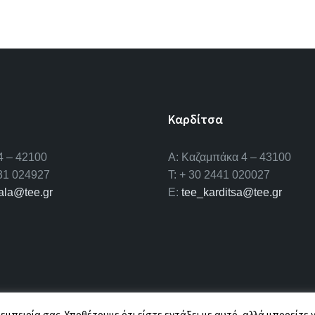
Καρδίτσα
4 – 42100
Α: Καζαμπάκα 4 – 43100
431 024927
T: + 30 2441 020027
kala@tee.gr
E:
tee_karditsa@tee.gr
 εμπειρία σας. Υποθέτουμε ότι είστε εντάξει με αυτό, αλλά μπορείτε 