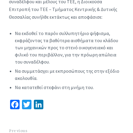
συναδέλφου και μέλους του ΤΕΕ, η Διοικούσα
Επιτροπή του ΤΕΕ – Τμήματος Κεντρικής & Δυτικής
Θεσσαλίας συνήλθε εκτάκτως και αποφάσισε:
Να εκδοθεί το παρόν συλλυπητήριο ψήφισμα,
εκφράζοντας τα βαθύτερα αισθήματα του κλάδου
των μηχανικών προς το στενό οικογενειακό και
φιλικό του περιβάλλον, για την πρόωρη απώλεια
του συναδέλφου.
Να συμμετάσχει με εκπροσώπους της στην εξόδιο
ακολουθία.
Να κατατεθεί στεφάνι στη μνήμη του.
Fa
T
Li
ce
wi
n
b
tt
ke
o
er
dI
Previous