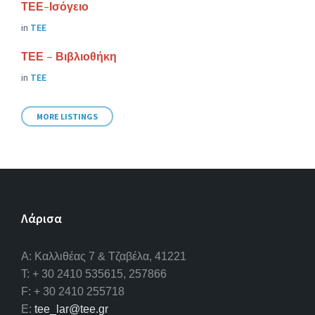
ΤΕΕ-Ισόγειο
in
ΤΕΕ
ΤΕΕ – Βιβλιοθήκη
in
ΤΕΕ
MORE LISTINGS
Λάρισα
A: Καλλιθέας 7 & Τζαβέλα, 41221
T: + 30 2410 535615, 257866
F: + 30 2410 255718
E:
tee_lar@tee.gr