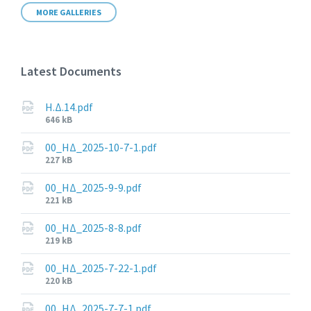
MORE GALLERIES
Latest Documents
Η.Δ.14.pdf
File
646 kB
size:
00_ΗΔ_2025-10-7-1.pdf
File
227 kB
size:
00_ΗΔ_2025-9-9.pdf
File
221 kB
size:
00_ΗΔ_2025-8-8.pdf
File
219 kB
size:
00_ΗΔ_2025-7-22-1.pdf
File
220 kB
size:
00_ΗΔ_2025-7-7-1.pdf