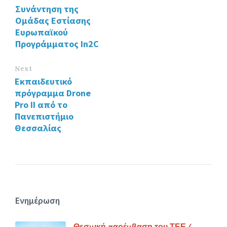
Συνάντηση της
o
n
Ομάδας Εστίασης
k
Ευρωπαϊκού
Προγράμματος In2C
Next
Εκπαιδευτικό
πρόγραμμα Drone
Pro II από το
Πανεπιστήμιο
Θεσσαλίας
Ενημέρωση
Θεσμική παρέμβαση του ΤΕΕ/