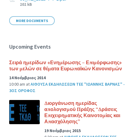
File
202 kB
size:
MORE DOCUMENTS
Upcoming Events
Σειρά ημερίδων «Ενημέρωσης – Επιμόρφωσης»
των μελών σε θέματα Ευρωπαϊκών Κανονισμών
14 Νοέμβριος 2014
10:00 am
at
ΑΙΘΟΥΣΑ ΕΚΔΗΛΩΣΕΩΝ ΤΕΕ "ΙΩΑΝΝΗΣ ΒΑΡΝΑΣ" -
3ΟΣ ΟΡΟΦΟΣ
Διοργάνωση ημερίδας
απολογισμού Πράξης “Δράσεις
Επιχειρηματικής Καινοτομίας και
Απασχόλησης”
19 Νοέμβριος 2015
6:30 pm
at
ΑΙΘΟΥΣΑ ΕΚΔΗΛΩΣΕΩΝ ΤΕΕ