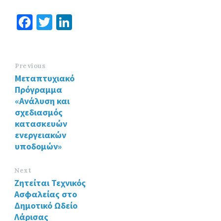
Fa
T
Li
ce
wi
n
b
tt
ke
o
er
dI
Previous
Μεταπτυχιακό
o
n
Πρόγραμμα
k
«Ανάλυση και
σχεδιασμός
κατασκευών
ενεργειακών
υποδομών»
Next
Ζητείται Τεχνικός
Ασφαλείας στο
Δημοτικό Ωδείο
Λάρισας