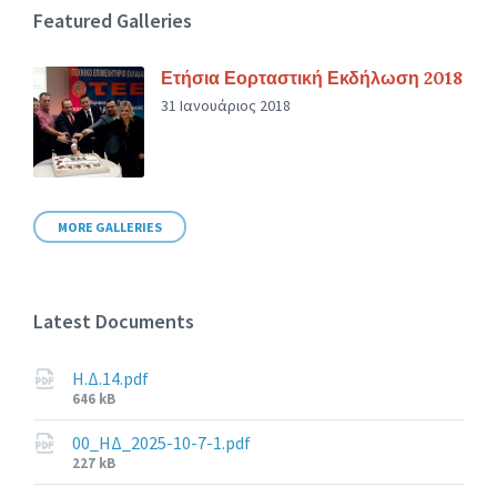
Featured Galleries
Ετήσια Εορταστική Εκδήλωση 2018
31 Ιανουάριος 2018
MORE GALLERIES
Latest Documents
Η.Δ.14.pdf
File
646 kB
size:
00_ΗΔ_2025-10-7-1.pdf
File
227 kB
size: