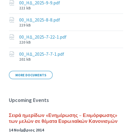
00_ΗΔ_2025-9-9.pdf
File
221 kB
size:
00_ΗΔ_2025-8-8.pdf
File
219 kB
size:
00_ΗΔ_2025-7-22-1.pdf
File
220 kB
size:
00_ΗΔ_2025-7-7-1.pdf
File
202 kB
size:
MORE DOCUMENTS
Upcoming Events
Σειρά ημερίδων «Ενημέρωσης – Επιμόρφωσης»
των μελών σε θέματα Ευρωπαϊκών Κανονισμών
14 Νοέμβριος 2014