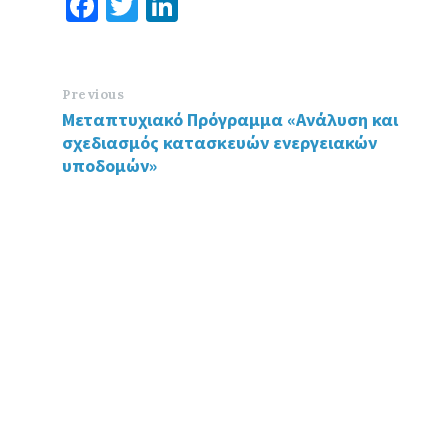
Fa
T
Li
ce
wi
n
b
tt
ke
o
er
dI
Previous
Μεταπτυχιακό Πρόγραμμα «Ανάλυση και
o
n
σχεδιασμός κατασκευών ενεργειακών
k
υποδομών»