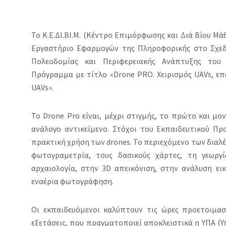
Το Κ.Ε.ΔΙ.ΒΙ.Μ. (Κέντρο Επιμόρφωσης και Διά Βίου Μ
Εργαστήριο Εφαρμογών της Πληροφορικής στο Σχεδ
Πολεοδομίας και Περιφερειακής Ανάπτυξης του 
Πρόγραμμα με τίτλο «Drone PRO. Χειρισμός UAVs, ε
UAVs».
Το Drone Pro είναι, μέχρι στιγμής, το πρώτο και μ
ανάλογο αντικείμενο. Στόχοι του Εκπαιδευτικού Πρ
πρακτική χρήση των drones. Το περιεχόμενο των διαλ
φωτογραμετρία, τους δασικούς χάρτες, τη γεωργί
αρχαιολογία, στην 3D απεικόνιση, στην ανάλυση εικ
εναέρια φωτογράφηση.
Οι εκπαιδευόμενοι καλύπτουν τις ώρες προετοιμασ
εξετάσεις, που πραγματοποιεί αποκλειστικά η ΥΠΑ (Υ