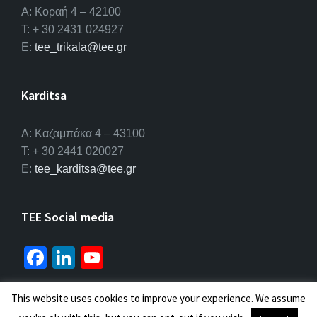
Α: Κοραή 4 – 42100
T: + 30 2431 024927
E:
tee_trikala@tee.gr
Karditsa
A: Καζαμπάκα 4 – 43100
T: + 30 2441 020027
E:
tee_karditsa@tee.gr
TEE Social media
Fa
Li
Yo
ce
n
u
b
ke
T
This website uses cookies to improve your experience. We assume
© 2026 ΤΕΕ |
Πολιτική προσωπικών δεδομένων