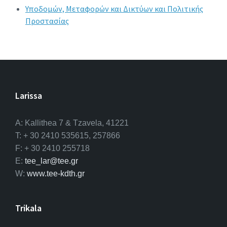
Υποδομών, Μεταφορών και Δικτύων και Πολιτικής
Προστασίας
Larissa
A: Kallithea 7 & Tzavela, 41221
T: + 30 2410 535615, 257866
F: + 30 2410 255718
E:
tee_lar@tee.gr
W:
www.tee-kdth.gr
Trikala