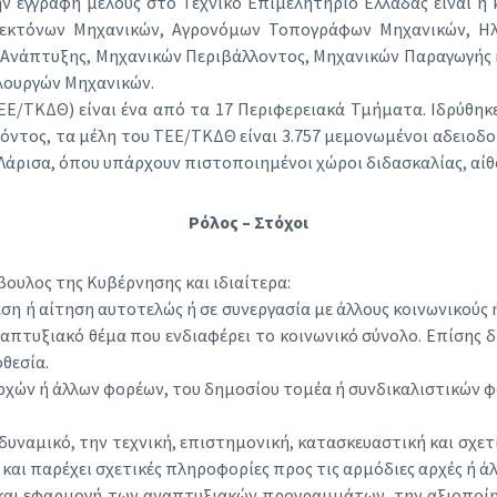
ν εγγραφή μέλους στο Τεχνικό Επιμελητήριο Ελλάδας είναι η 
ιτεκτόνων Μηχανικών, Αγρονόμων Τοπογράφων Μηχανικών, Ηλ
 Ανάπτυξης, Μηχανικών Περιβάλλοντος, Μηχανικών Παραγωγής
λουργών Μηχανικών.
Ε/ΤΚΔΘ) είναι ένα από τα 17 Περιφερειακά Τμήματα. Ιδρύθηκε 
όντος, τα μέλη του ΤΕΕ/ΤΚΔΘ είναι 3.757 μεμονωμένοι αδειοδοτ
τη Λάρισα, όπου υπάρχουν πιστοποιημένοι χώροι διδασκαλίας, αί
Ρόλος – Στόχοι
βουλος της Κυβέρνησης και ιδιαίτερα:
εση ή αίτηση αυτοτελώς ή σε συνεργασία με άλλους κοινωνικούς
αναπτυξιακό θέμα που ενδιαφέρει το κοινωνικό σύνολο. Επίσης 
θεσία.
χών ή άλλων φορέων, του δημοσίου τομέα ή συνδικαλιστικών φο
ό δυναμικό, την τεχνική, επιστημονική, κατασκευαστική και σχε
 και παρέχει σχετικές πληροφορίες προς τις αρμόδιες αρχές ή άλ
η και εφαρμογή των αναπτυξιακών προγραμμάτων, την αξιοποί