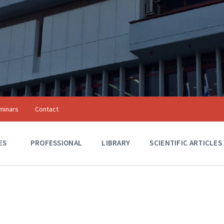
minars
Contact
Αξιόλογα Κτίρια
ES
A
PROFESSIONAL
LIBRARY
SCIENTIFIC ARTICLES
C
T
I
V
I
T
I
E