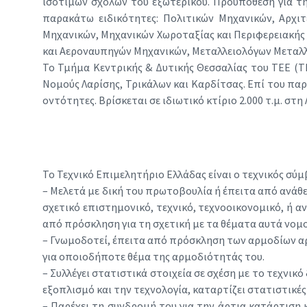
ισότιμων σχολών του εξωτερικού. Προϋπόθεση για τη
παρακάτω ειδικότητες: Πολιτικών Μηχανικών, Αρχ
Μηχανικών, Μηχανικών Χωροταξίας και Περιφερειακής
και Αεροναυπηγών Μηχανικών, Μεταλλειολόγων Μεταλ
Το Τμήμα Κεντρικής & Δυτικής Θεσσαλίας του ΤΕΕ (ΤΕ
Νομούς Λαρίσης, Τρικάλων και Καρδίτσας. Επί του παρ
οντότητες. Βρίσκεται σε ιδιωτικό κτίριο 2.000 τ.μ. σ
Το Τεχνικό Επιμελητήριο Ελλάδας είναι ο τεχνικός σύμ
– Μελετά με δική του πρωτοβουλία ή έπειτα από ανάθ
σχετικό επιστημονικό, τεχνικό, τεχνοοικονομικό, ή 
από πρόσκληση για τη σχετική με τα θέματα αυτά νομο
– Γνωμοδοτεί, έπειτα από πρόσκληση των αρμοδίων αρ
για οποιοδήποτε θέμα της αρμοδιότητάς του.
– Συλλέγει στατιστικά στοιχεία σε σχέση με το τεχνικ
εξοπλισμό και την τεχνολογία, καταρτίζει στατιστικές
– Παρέχει τη συνδρομή του για την άρτια κατάρτισ