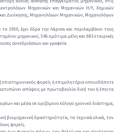
κατοχή άδειας άσκησης επαγγέλματος μηχανικού, στις
εκτρολόγων Μηχανικών και Μηχανικών Η/Υ, Χημικών
 και Διοίκησης, Μηχανολόγων Μηχανικών, Μηχανολόγων
το 1950, έχει έδρα την Λάρισα και περιλαμβάνει τους
ημένοι μηχανικοί, 546 ομότιμα μέλη και 683 εταιρικές
θουσες συνεδριάσεων και γραφεία.
 ή επιστημονικούς φορείς ή επιμελητήρια οποιοδήποτε
διατυπώνει απόψεις με πρωτοβουλία δική του ή έπειτα
ρέων και μέσα σε οριζόμενο εύλογο χρονικό διάστημα,
τική βιομηχανική δραστηριότητα, τα τεχνικά υλικά, τον
λους φορείς.
ηση των φυσικών πόρων, την βελτίωση της ποιότητας