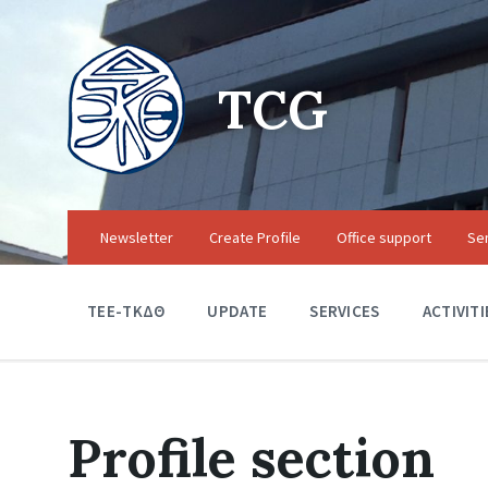
TCG
Newsletter
Create Profile
Office support
Se
TEE-ΤΚΔΘ
UPDATE
SERVICES
ACTIVITI
Profile section