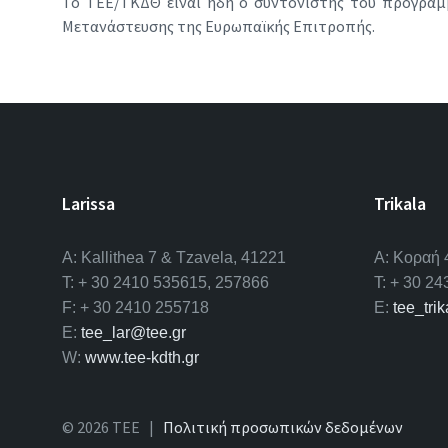
Το ΤΕΕ/ΤΚΔΘ είναι ήδη ο συντονιστής του προγράμμα
Μετανάστευσης της Ευρωπαϊκής Επιτροπής.
Larissa
Trikala
A: Kallithea 7 & Tzavela, 41221
Α: Κοραή 
T: + 30 2410 535615, 257866
T: + 30 2
F: + 30 2410 255718
E:
tee_tri
E:
tee_lar@tee.gr
W:
www.tee-kdth.gr
© 2026 ΤΕΕ |
Πολιτική προσωπικών δεδομένων