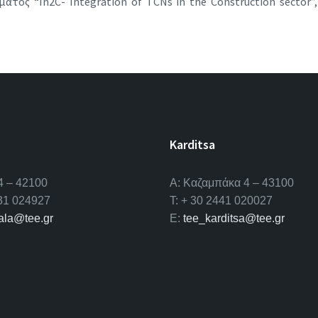
τος “In2C- Integration of TCNs in the Construction sector
Karditsa
4 – 42100
A: Καζαμπάκα 4 – 43100
431 024927
T: + 30 2441 020027
kala@tee.gr
E:
tee_karditsa@tee.gr