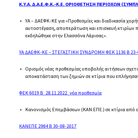
Κ.Υ.Α. Δ.Α.Ε.Φ.Κ.-Κ.Ε. ΟΡΙΟΘΕΤΗΣΗ ΠΕΡΙΟΧΩΝ (ΣΥΜΠ
ΥΑ – ΔΑΕΦΚ-ΚΕ για «Προθεσμίες και διαδικασία χορ
αυτοστέγαση, αποπεράτωση και επισκευή κτιρίων π
εκδηλώθηκε στην Ελασσόνα Λάρισας».
ΥΑ ΔΑΕΦΚ-ΚΕ – ΣΤΕΓΑΣΤΙΚΗ ΣΥΝΔΡΟΜΗ ΦΕΚ 1136 Β 23-
Ορισμός νέας προθεσμίας υποβολής αιτήσεων σχετι
αποκατάσταση των ζημιών σε κτίρια που επλήγησαν
ΦΕΚ 6019 Β_28.11.2022_νέα προθεσμία
Κανονισμός Επεμβάσεων (ΚΑΝ.ΕΠΕ.) σε κτίρια από 
ΚΑΝΕΠΕ 2984 B 30-08-2017