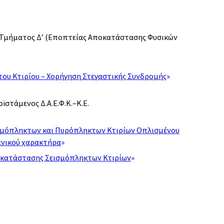
ς Τμήματος Δ’ (Εποπτείας Αποκατάστασης Φυσικών
του Κτιρίου – Χορήγηση Στεγαστικής Συνδρομής
»
ϊστάμενος Δ.Α.Ε.Φ.Κ.–Κ.Ε.
μόπληκτων και Πυρόπληκτων Κτιρίων Οπλισμένου
ενικού χαρακτήρα
»
ποκατάστασης Σεισμόπληκτων Κτιρίων
»