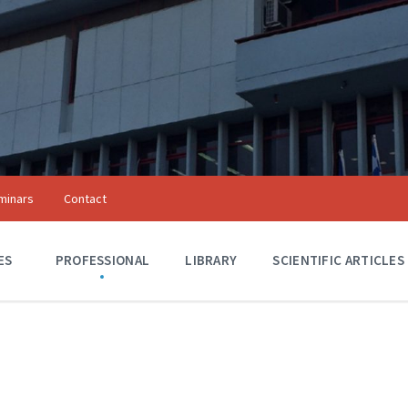
minars
Contact
Αξιόλογα Κτίρια
ES
A
PROFESSIONAL
LIBRARY
SCIENTIFIC ARTICLES
C
T
I
V
I
T
I
E