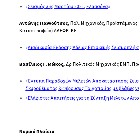
«
Σεισμός 3ης Μαρτίου 2021, Ελασσόνα
»
Αντώνης Γιαννούτσος
, Πολ. Μηχανικός, Προϊστάμενο
Καταστροφών) ΔΑΕΦΚ-ΚΕ
«
Διαδικασία Έκδοσης Άδειας Επισκευής Σεισμοπλήκ
Βασίλειος Γ. Μώκος,
Δρ Πολιτικός Μηχανικός ΕΜΠ, Προ
«
Έντυπα Παραδοχών Μελετών Αποκατάστασης Σεισ
Σκυροδέματος & Φέρουσας Τοιχοποιίας με βλάβες γ
«
Ελάχιστες Απαιτήσεις για τη Σύνταξη Μελετών Α
Νομικό Πλαίσιο