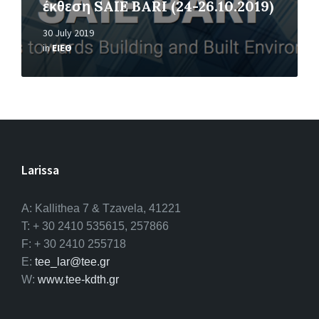
έκθεση SAIE BARI (24-26.10.2019)
30 July 2019
in
ΕΙΕΘ
Larissa
A: Kallithea 7 & Tzavela, 41221
T: + 30 2410 535615, 257866
F: + 30 2410 255718
E:
tee_lar@tee.gr
W:
www.tee-kdth.gr