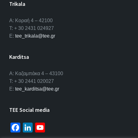
Trikala
Α: Κοραή 4 – 42100
T: + 30 2431 024927
E:
tee_trikala@tee.gr
Karditsa
A: Καζαμπάκα 4 – 43100
T: + 30 2441 020027
E:
tee_karditsa@tee.gr
TEE Social media
Fa
Li
Yo
ce
n
u