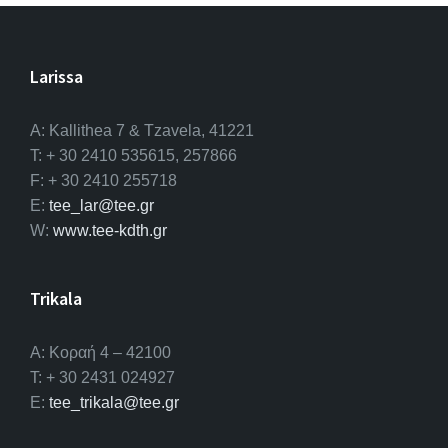
Larissa
A: Kallithea 7 & Tzavela, 41221
T: + 30 2410 535615, 257866
F: + 30 2410 255718
E:
tee_lar@tee.gr
W:
www.tee-kdth.gr
Trikala
Α: Κοραή 4 – 42100
T: + 30 2431 024927
E:
tee_trikala@tee.gr