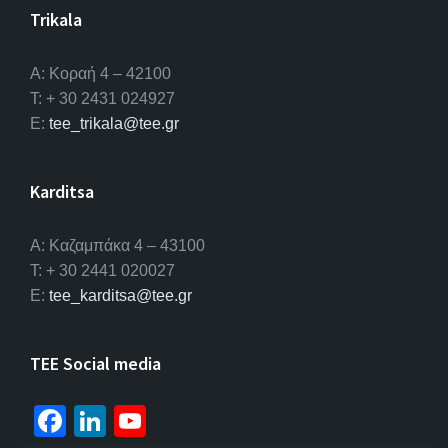
Trikala
Α: Κοραή 4 – 42100
T: + 30 2431 024927
E:
tee_trikala@tee.gr
Karditsa
A: Καζαμπάκα 4 – 43100
T: + 30 2441 020027
E:
tee_karditsa@tee.gr
TEE Social media
Fa
Li
Yo