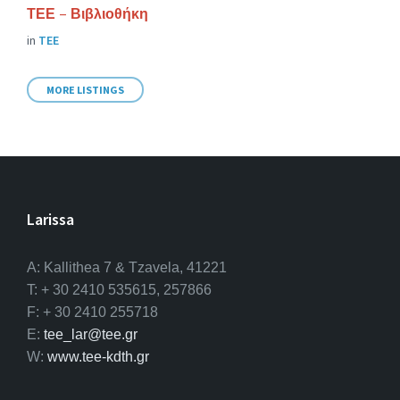
ΤΕΕ – Βιβλιοθήκη
in
ΤΕΕ
MORE LISTINGS
Larissa
A: Kallithea 7 & Tzavela, 41221
T: + 30 2410 535615, 257866
F: + 30 2410 255718
E:
tee_lar@tee.gr
W:
www.tee-kdth.gr