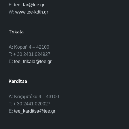
E:
tee_lar@tee.gr
W:
www.tee-kdth.gr
Trikala
Α: Κοραή 4 – 42100
T: + 30 2431 024927
E:
tee_trikala@tee.gr
Karditsa
A: Καζαμπάκα 4 – 43100
T: + 30 2441 020027
E:
tee_karditsa@tee.gr