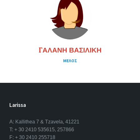
ΓΑΛΑΝΗ ΒΑΣΙΛΙΚΗ
ΜΕΛΟΣ
Larissa
A: Kallithea 7 & Tzavela, 41221
T: + 30 2410 535615, 257866
F: + 30 2410 255718