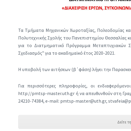
Τα Τμήματα Μηχανικών Χωροταξίας, Πολεοδομίας και
Πολυτεχνικής Σχολής του Πανεπιστημίου Θεσσαλίας 
για το Διατμηματικό Πρόγραμμα Μεταπτυχιακών Σπ
Σχεδιασμός” για το ακαδημαϊκό έτος 2020-2021.
Η υποβολή των αιτήσεων (β΄φάση) λήγει την Παρασκευ
Για περισσότερες πληροφορίες, οι ενδιαφερόμεν
http://pmtsp-master.uth.gr ή να απευθυνθούν στη Γρα
24210-74384, e-mail: pmtsp-master@uth.gr, stvafeia@pr
Δείτε τ