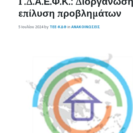
Γ.Δ.Α.Ε.Φ.Κ.: Διοργάνωσ
επίλυση προβλημάτων
5 Ιουλίου 2024
by
ΤΕΕ-ΚΔΘ
in
ΑΝΑΚΟΙΝΩΣΕΙΣ