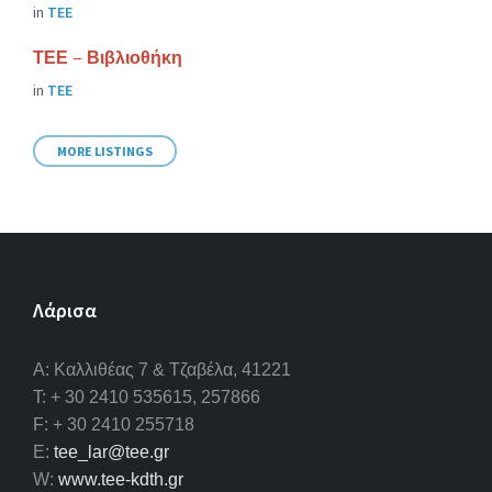
in
ΤΕΕ
ΤΕΕ – Βιβλιοθήκη
in
ΤΕΕ
MORE LISTINGS
Λάρισα
A: Καλλιθέας 7 & Τζαβέλα, 41221
T: + 30 2410 535615, 257866
F: + 30 2410 255718
E:
tee_lar@tee.gr
W:
www.tee-kdth.gr