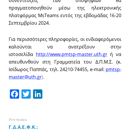
συνεντεύξεις των υποψηφίων θα
πραγματοποιηθούν μέσω της ηλεκτρονικής
πλατφόρμας MsTeams εντός της εβδομάδας 16-20
Σεπτεμβρίου 2024.
Για περισσότερες πληροφορίες, οι ενδιαφερόμενοι
καλούνται να ανατρέξουν στην
ιστοσελίδα
http://www.pmtsp-master.uth.gr
ή να
απευθυνθούν στη Γραμματεία του Δ.Π.Μ.Σ. (κ.
Ισίδωρος Παππάς, τηλ. 24210-74455, e-mail:
pmtsp-
master@uth.gr
).
Fa
T
Li
ce
wi
n
b
tt
ke
o
er
dI
Previous
Γ.Δ.Α.Ε.Φ.Κ.: