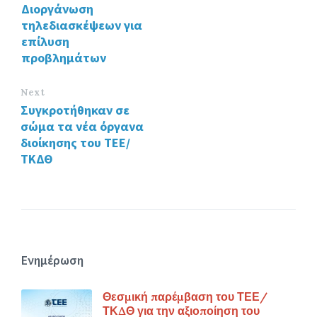
o
n
Διοργάνωση
k
τηλεδιασκέψεων για
επίλυση
προβλημάτων
Next
Συγκροτήθηκαν σε
σώμα τα νέα όργανα
διοίκησης του ΤΕΕ/
ΤΚΔΘ
Ενημέρωση
Θεσμική παρέμβαση του ΤΕΕ/
ΤΚΔΘ για την αξιοποίηση του