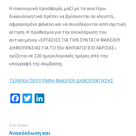
Η οικονομική προσφορά, μαζί με τα ανωτέρω
δικαιολογητικά πρέπει να βρίσκονται σε κλειστό,
σφραγισμένο φάκελο και να συνοδεύονται από σχετική
αίτηση. Η προθεσμία για την ολοκλήρωση του
αντικειμένου «ΕΡΓΑΣΙΕΣ ΓΙΑ ΤΗΝ ΣΥΝΤΑΞΗ ΦΑΚΕΛΟΥ
ΔΗΜΟΠΡΑΣΙΑΣ ΓΙΑ ΤΟ 55ο ΝΗΠΙΑΓΩΓΕΙΟ ΛΑΡΙΣΑΣ»
ορίζεται σε 120 ημερολογιακές ημέρες από την
υπογραφή της σύμβασης.
ΤΕΧΝΙΚΗ ΠΕΡΙΓΡΑΦΗ ΦΑΚΕΛΟΥ ΔΗΜΟΠΡΑΤΗΣΗΣ
Fa
T
Li
ce
wi
n
b
tt
ke
o
er
dI
Previous
Ανακύκλωση και