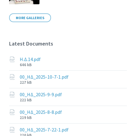
MORE GALLERIES
Latest Documents
Η.Δ.14.pdf
File
646 kB
size:
00_ΗΔ_2025-10-7-1.pdf
File
227 kB
size:
00_ΗΔ_2025-9-9.pdf
File
221 kB
size:
00_ΗΔ_2025-8-8.pdf
File
219 kB
size:
00_ΗΔ_2025-7-22-1.pdf
File
220 kB