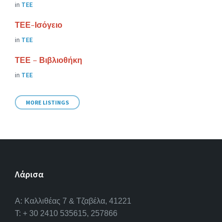
in
ΤΕΕ
ΤΕΕ-Ισόγειο
in
ΤΕΕ
ΤΕΕ – Βιβλιοθήκη
in
ΤΕΕ
MORE LISTINGS
Λάρισα
A: Καλλιθέας 7 & Τζαβέλα, 41221
T: + 30 2410 535615, 257866