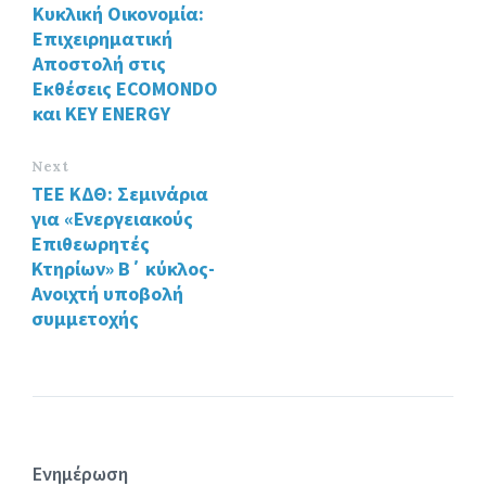
o
n
Κυκλική Οικονομία:
k
Επιχειρηματική
Αποστολή στις
Εκθέσεις ECOMONDO
και KEY ENERGY
Next
ΤΕΕ ΚΔΘ: Σεμινάρια
για «Ενεργειακούς
Επιθεωρητές
Κτηρίων» Β΄ κύκλος-
Ανοιχτή υποβολή
συμμετοχής
Ενημέρωση