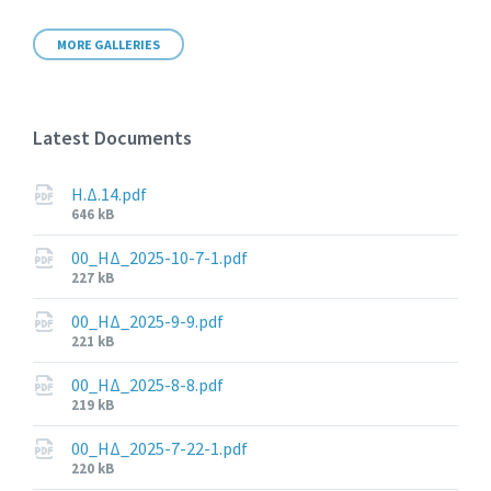
MORE GALLERIES
Latest Documents
Η.Δ.14.pdf
File
646 kB
size:
00_ΗΔ_2025-10-7-1.pdf
File
227 kB
size:
00_ΗΔ_2025-9-9.pdf
File
221 kB
size:
00_ΗΔ_2025-8-8.pdf
File
219 kB
size:
00_ΗΔ_2025-7-22-1.pdf
File
220 kB