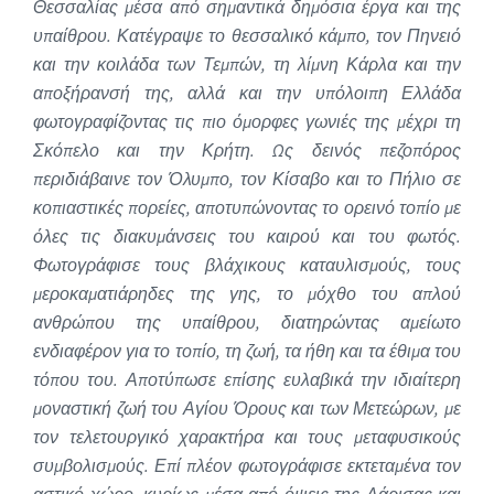
Θεσσαλίας μέσα από σημαντικά δημόσια έργα και της
υπαίθρου. Κατέγραψε το θεσσαλικό κάμπο, τον Πηνειό
και την κοιλάδα των Τεμπών, τη λίμνη Κάρλα και την
αποξήρανσή της, αλλά και την υπόλοιπη Ελλάδα
φωτογραφίζοντας τις πιο όμορφες γωνιές της μέχρι τη
Σκόπελο και την Κρήτη. Ως δεινός πεζοπόρος
περιδιάβαινε τον Όλυμπο, τον Κίσαβο και το Πήλιο σε
κοπιαστικές πορείες, αποτυπώνοντας το ορεινό τοπίο με
όλες τις διακυμάνσεις του καιρού και του φωτός.
Φωτογράφισε τους βλάχικους καταυλισμούς, τους
μεροκαματιάρηδες της γης, το μόχθο του απλού
ανθρώπου της υπαίθρου, διατηρώντας αμείωτο
ενδιαφέρον για το τοπίο, τη ζωή, τα ήθη και τα έθιμα του
τόπου του. Αποτύπωσε επίσης ευλαβικά την ιδιαίτερη
μοναστική ζωή του Αγίου Όρους και των Μετεώρων, με
τον τελετουργικό χαρακτήρα και τους μεταφυσικούς
συμβολισμούς. Επί πλέον φωτογράφισε εκτεταμένα τον
αστικό χώρο, κυρίως μέσα από όψεις της Λάρισας και