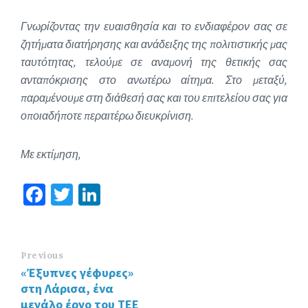
Γνωρίζοντας την ευαισθησία και το ενδιαφέρον σας σε
ζητήματα διατήρησης και ανάδειξης της πολιτιστικής μας
ταυτότητας, τελούμε σε αναμονή της θετικής σας
ανταπόκρισης στο ανωτέρω αίτημα. Στο μεταξύ,
παραμένουμε στη διάθεσή σας και του επιτελείου σας για
οποιαδήποτε περαιτέρω διευκρίνιση.
Με εκτίμηση,
Fa
T
Li
ce
wi
n
b
tt
ke
o
er
dI
Previous
«Έξυπνες γέφυρες»
o
n
στη Λάρισα, ένα
k
μεγάλο έργο του ΤΕΕ