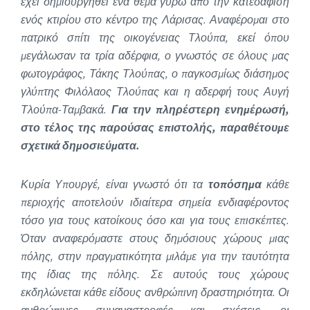
έχει δημιουργηθεί ένα θέμα γύρω από την κατεδάφιση
ενός κτιρίου στο κέντρο της Λάρισας. Αναφέρομαι στο
πατρικό σπίτι της οικογένειας Τλούπα, εκεί όπου
μεγάλωσαν τα τρία αδέρφια, ο γνωστός σε όλους μας
φωτογράφος, Τάκης Τλούπας, ο παγκοσμίως διάσημος
γλύπτης Φιλόλαος Τλούπας και η αδερφή τους Αυγή
Τλούπα-Ταμβακά.
Για την πληρέστερη ενημέρωσή,
στο τέλος της παρούσας επιστολής, παραθέτουμε
σχετικά δημοσιεύματα.
Κυρία Υπουργέ, είναι γνωστό ότι τα
τοπόσημα
κάθε
περιοχής αποτελούν ιδιαίτερα σημεία ενδιαφέροντος
τόσο για τους κατοίκους όσο και για τους επισκέπτες.
Όταν αναφερόμαστε στους δημόσιους χώρους μιας
πόλης, στην πραγματικότητα μιλάμε για την ταυτότητα
της ίδιας της πόλης. Σε αυτούς τους χώρους
εκδηλώνεται κάθε είδους ανθρώπινη δραστηριότητα. Οι
ανθρώπινες συναναστροφές και σχέσεις, οι