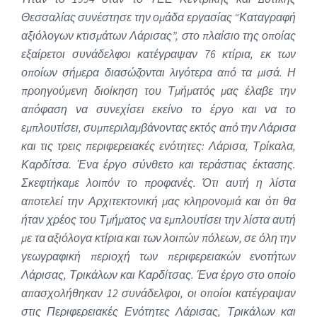
Θεσσαλίας συνέστησε την ομάδα εργασίας “Καταγραφή
αξιόλογων κτισμάτων Λάρισας”, στο πλαίσιο της οποίας
εξαίρετοι συνάδελφοι κατέγραψαν 76 κτίρια, εκ των
οποίων σήμερα διασώζονται λιγότερα από τα μισά. Η
προηγούμενη διοίκηση του Τμήματός μας έλαβε την
απόφαση να συνεχίσει εκείνο το έργο και να το
εμπλουτίσει, συμπεριλαμβάνοντας εκτός από την Λάρισα
και τις τρεις περιφερειακές ενότητες: Λάρισα, Τρίκαλα,
Καρδίτσα. Ένα έργο σύνθετο και τεράστιας έκτασης.
Σκεφτήκαμε λοιπόν το προφανές. Ότι αυτή η λίστα
αποτελεί την Αρχιτεκτονική μας κληρονομιά και ότι θα
ήταν χρέος του Τμήματος να εμπλουτίσει την λίστα αυτή
με τα αξιόλογα κτίρια και των λοιπών πόλεων, σε όλη την
γεωγραφική περιοχή των περιφερειακών ενοτήτων
Λάρισας, Τρικάλων και Καρδίτσας. Ένα έργο στο οποίο
απασχολήθηκαν 12 συνάδελφοι, οι οποίοι κατέγραψαν
στις Περιφερειακές Ενότητες Λάρισας, Τρικάλων και