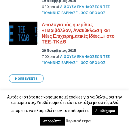
19 Νοέμβριος 2015
6:30 pm
at
ΑΙΘΟΥΣΑ ΕΚΔΗΛΩΣΕΩΝ ΤΕΕ
"ΙΩΑΝΝΗΣ ΒΑΡΝΑΣ" - 3ΟΣ ΟΡΟΦΟΣ
Απολογισμός ημερίδας
«Περιβάλλον, Ανακύκλωση και
Νέες Επιχειρηματικές Ιδέες…» στο
ΤΕΕ-ΤΚΔΘ
20 Νοέμβριος 2015
7:00 pm
at
ΑΙΘΟΥΣΑ ΕΚΔΗΛΩΣΕΩΝ ΤΕΕ
"ΙΩΑΝΝΗΣ ΒΑΡΝΑΣ" - 3ΟΣ ΟΡΟΦΟΣ
MORE EVENTS
Αυτός ο ιστότοπος χρησιμοποιεί cookies για να βελτιώσει την
εμπειρία σας. Υποθέτουμε ότι είστε εντάξει με αυτό, αλλά
Interesting Places
μπορείτε να εξαιρεθείτε αν το επιθυμείτε.
Αποδέχομαι
ΤΕΕ – Αίθουσα Συνεδριάσεων Μ.Ε.
Περισσότερα
Απορρίπτω
in
ΤΕΕ