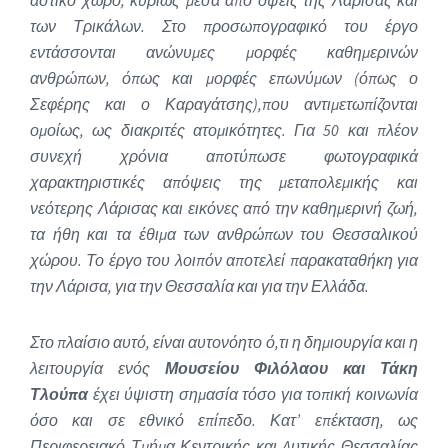
των Τρικάλων. Στο προσωπογραφικό του έργο
εντάσσονται ανώνυμες μορφές καθημερινών
ανθρώπων, όπως και μορφές επωνύμων (όπως ο
Σεφέρης και ο Καραγάτσης),που αντιμετωπίζονται
ομοίως, ως διακριτές ατομικότητες. Για 50 και πλέον
συνεχή χρόνια αποτύπωσε φωτογραφικά
χαρακτηριστικές απόψεις της μεταπολεμικής και
νεότερης Λάρισας και εικόνες από την καθημερινή ζωή,
τα ήθη και τα έθιμα των ανθρώπων του Θεσσαλικού
χώρου. Το έργο του λοιπόν αποτελεί παρακαταθήκη για
την Λάρισα, για την Θεσσαλία και για την Ελλάδα.
Στο πλαίσιο αυτό, είναι αυτονόητο ό,τι η δημιουργία και η
λειτουργία ενός
Μουσείου Φιλόλαου και Τάκη
Τλούπα
έχει ύψιστη σημασία τόσο για τοπική κοινωνία
όσο και σε εθνικό επίπεδο. Κατ’ επέκταση, ως
Περιφερειακό Τμήμα Κεντρικής και Δυτικής Θεσσαλίας