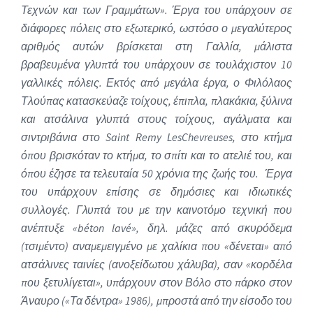
Τεχνών και των Γραμμάτων». Έργα του υπάρχουν σε
διάφορες πόλεις στο εξωτερικό, ωστόσο ο μεγαλύτερος
αριθμός αυτών βρίσκεται στη Γαλλία, μάλιστα
βραβευμένα γλυπτά του υπάρχουν σε τουλάχιστον 10
γαλλικές πόλεις. Εκτός από μεγάλα έργα, ο Φιλόλαος
Τλούπας κατασκεύαζε τοίχους, έπιπλα, πλακάκια, ξύλινα
και ατσάλινα γλυπτά στους τοίχους, αγάλματα και
σιντριβάνια στο Saint Remy LesChevreuses, στο κτήμα
όπου βρισκόταν το κτήμα, το σπίτι και το ατελιέ του, και
όπου έζησε τα τελευταία 50 χρόνια της ζωής του. Έργα
του υπάρχουν επίσης σε δημόσιες και ιδιωτικές
συλλογές. Γλυπτά του με την καινοτόμο τεχνική που
ανέπτυξε «béton lavé», δηλ. μάζες από σκυρόδεμα
(τσιμέντο) αναμεμειγμένο με χαλίκια που «δένεται» από
ατσάλινες ταινίες (ανοξείδωτου χάλυβα), σαν «κορδέλα
που ξετυλίγεται», υπάρχουν στον Βόλο στο πάρκο στον
Άναυρο («Τα δέντρα» 1986), μπροστά από την είσοδο του