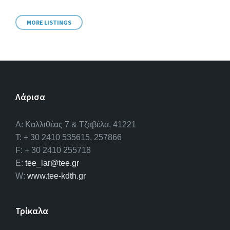
MORE LISTINGS
Λάρισα
A: Καλλιθέας 7 & Τζαβέλα, 41221
T: + 30 2410 535615, 257866
F: + 30 2410 255718
E:
tee_lar@tee.gr
W:
www.tee-kdth.gr
Τρίκαλα