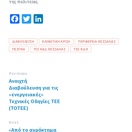
της πολιτείας.
Fa
T
Li
ce
wi
n
b
tt
ke
Tags
ΔΙΑΒΟΥΛΕΥΣΗ
ΚΛΙΜΑΤΙΚΗ ΚΡΙΣΗ
ΠΕΡΙΦΕΡΕΙΑ ΘΕΣΣΑΛΙΑΣ
o
er
dI
ΠΕΣΠΚΑ
ΤΕΕ Κ&Δ ΘΕΣΣΑΛΙΑΣ
ΤΕΕ-ΚΔΘ
o
n
k
Previous
Ανοιχτή
Διαβούλευση για τις
«ενεργειακές»
Τεχνικές Οδηγίες ΤΕΕ
(ΤΟΤΕΕ)
Next
«Από το αγρόκτημα