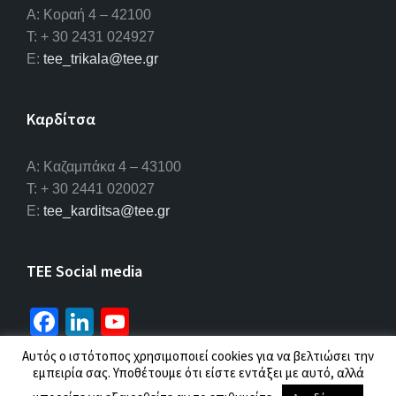
Α: Κοραή 4 – 42100
T: + 30 2431 024927
E:
tee_trikala@tee.gr
Καρδίτσα
Α: Καζαμπάκα 4 – 43100
T: + 30 2441 020027
E:
tee_karditsa@tee.gr
TEE Social media
Fa
Li
Yo
ce
n
u
Αυτός ο ιστότοπος χρησιμοποιεί cookies για να βελτιώσει την
b
ke
T
εμπειρία σας. Υποθέτουμε ότι είστε εντάξει με αυτό, αλλά
© 2026 ΤΕΕ |
Πολιτική προσωπικών δεδομένων