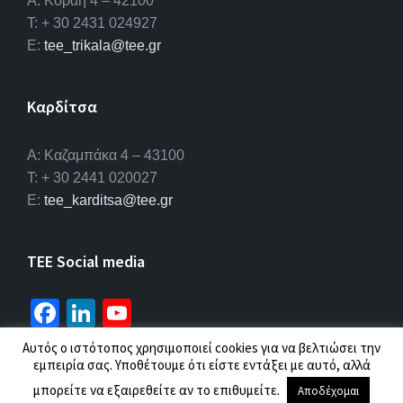
Α: Κοραή 4 – 42100
T: + 30 2431 024927
E:
tee_trikala@tee.gr
Καρδίτσα
Α: Καζαμπάκα 4 – 43100
T: + 30 2441 020027
E:
tee_karditsa@tee.gr
TEE Social media
Fa
Li
Yo
ce
n
u
Αυτός ο ιστότοπος χρησιμοποιεί cookies για να βελτιώσει την
b
ke
T
εμπειρία σας. Υποθέτουμε ότι είστε εντάξει με αυτό, αλλά
© 2026 ΤΕΕ |
Πολιτική προσωπικών δεδομένων
μπορείτε να εξαιρεθείτε αν το επιθυμείτε.
o
dI
u
Αποδέχομαι