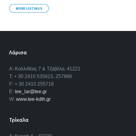
MORE LISTINGS
Λάρισα
A: Καλλιθέας 7 & Τζαβέλα, 41221
T: + 30 2410 535615, 257866
F: + 30 2410 255718
E:
tee_lar@tee.gr
W:
www.tee-kdth.gr
Τρίκαλα