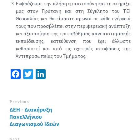
Εκφράζουμε την πλήρη εμπιστοσύνη και τη στήριξη
μας στον Πρύτανη και στη Σύγκλητο του ΤΕΙ
Θεσσαλίας και θα είμαστε αρωγοί σε κάθε ενέργειά
τους που προσβλέπει στην περιφερειακή ανάπτυξη
και αξιοποίηση της τριτοβάθμιας πανεπιστημιακής
εκπαίδευσης, κατεύθυνση που έχει άλλωστε
καθοριστεί και από τις σχετικές αποφάσεις της
Αντιπροσωπείας του Τμήματος.
Fa
T
Li
ce
wi
n
b
tt
ke
o
er
dI
Previous
ΔΕΗ - Διακήρυξη
o
n
Πανελλήνιου
k
Διαγωνισμού Ιδεών
Next