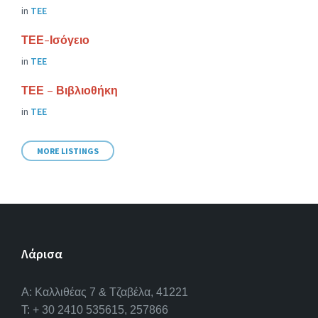
in
ΤΕΕ
ΤΕΕ-Ισόγειο
in
ΤΕΕ
ΤΕΕ – Βιβλιοθήκη
in
ΤΕΕ
MORE LISTINGS
Λάρισα
A: Καλλιθέας 7 & Τζαβέλα, 41221
T: + 30 2410 535615, 257866