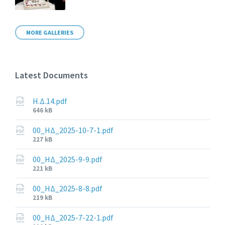
MORE GALLERIES
Latest Documents
Η.Δ.14.pdf
File
646 kB
size:
00_ΗΔ_2025-10-7-1.pdf
File
227 kB
size:
00_ΗΔ_2025-9-9.pdf
File
221 kB
size:
00_ΗΔ_2025-8-8.pdf
File
219 kB
size:
00_ΗΔ_2025-7-22-1.pdf