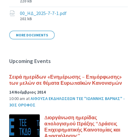
File
220 kB
size:
00_ΗΔ_2025-7-7-1.pdf
File
202 kB
size:
MORE DOCUMENTS
Upcoming Events
Σειρά ημερίδων «Ενημέρωσης – Επιμόρφωσης»
των μελών σε θέματα Ευρωπαϊκών Κανονισμών
14 Νοέμβριος 2014
10:00 am
at
ΑΙΘΟΥΣΑ ΕΚΔΗΛΩΣΕΩΝ ΤΕΕ "ΙΩΑΝΝΗΣ ΒΑΡΝΑΣ" -
3ΟΣ ΟΡΟΦΟΣ
Διοργάνωση ημερίδας
απολογισμού Πράξης “Δράσεις
Επιχειρηματικής Καινοτομίας και
Απασχόλησης”