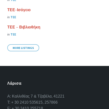
ΤΕΕ-Ισόγειο
in
ΤΕΕ
ΤΕΕ – Βιβλιοθήκη
in
ΤΕΕ
MORE LISTINGS
Λάρισα
A: Καλλιθέας 7 & Τζαβέλα, 41221
T: + 30 2410 535615, 257866
F: + 30 2410 255718