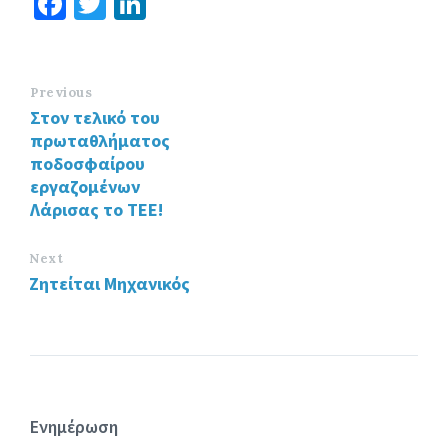
Fa
T
Li
ce
wi
n
b
tt
ke
o
er
dI
Previous
Στον τελικό του
o
n
πρωταθλήματος
k
ποδοσφαίρου
εργαζομένων
Λάρισας το ΤΕΕ!
Next
Ζητείται Μηχανικός
Ενημέρωση