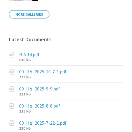
MORE GALLERIES
Latest Documents
Η.Δ.14.pdf
File
646 kB
size:
00_ΗΔ_2025-10-7-1.pdf
File
227 kB
size:
00_ΗΔ_2025-9-9.pdf
File
221 kB
size:
00_ΗΔ_2025-8-8.pdf
File
219 kB
size:
00_ΗΔ_2025-7-22-1.pdf
File
220 kB