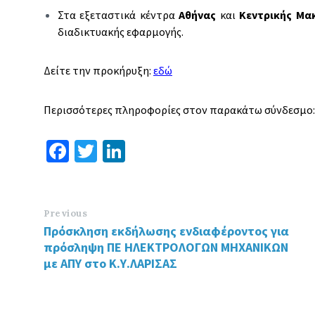
Στα εξεταστικά κέντρα
Αθήνας
και
Κεντρικής Μα
διαδικτυακής εφαρμογής.
Δείτε την προκήρυξη:
εδώ
Περισσότερες πληροφορίες στον παρακάτω σύνδεσμο:
Fa
T
Li
ce
wi
n
b
tt
ke
o
er
dI
Previous
Πρόσκληση εκδήλωσης ενδιαφέροντος για
o
n
πρόσληψη ΠΕ ΗΛΕΚΤΡΟΛΟΓΩΝ ΜΗΧΑΝΙΚΩΝ
k
με ΑΠΥ στο Κ.Υ.ΛΑΡΙΣΑΣ