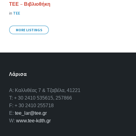
ΤΕΕ – Βιβλιοθήκη
in
ΤΕΕ
MORE LISTINGS
Λάρισα
A: Καλλιθέας 7 & Τζαβέλα, 41221
T: + 30 2410 535615, 257866
F: + 30 2410 255718
E:
tee_lar@tee.gr
W:
www.tee-kdth.gr