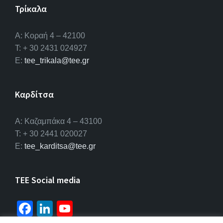
Τρίκαλα
Α: Κοραή 4 – 42100
T: + 30 2431 024927
E:
tee_trikala@tee.gr
Καρδίτσα
Α: Καζαμπάκα 4 – 43100
T: + 30 2441 020027
E:
tee_karditsa@tee.gr
TEE Social media
Fa
Li
Yo