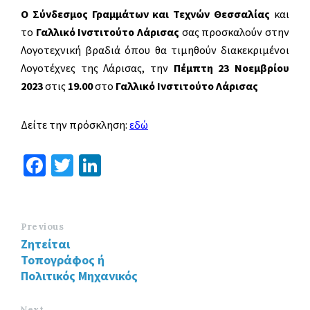
Ο Σύνδεσμος Γραμμάτων και Τεχνών Θεσσαλίας
και
το
Γαλλικό Ινστιτούτο Λάρισας
σας προσκαλούν στην
Λογοτεχνική βραδιά όπου θα τιμηθούν διακεκριμένοι
Λογοτέχνες της Λάρισας, την
Πέμπτη 23 Νοεμβρίου
2023
στις
19.00
στο
Γαλλικό Ινστιτούτο Λάρισας
Δείτε την πρόσκληση:
εδώ
Fa
T
Li
ce
wi
n
b
tt
ke
o
er
dI
Previous
Ζητείται
o
n
Τοπογράφος ή
k
Πολιτικός Μηχανικός
Next