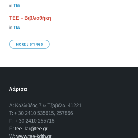
in
ΤΕΕ
ΤΕΕ – Βιβλιοθήκη
in
ΤΕΕ
MORE LISTINGS
Λάρισα
A: Καλλιθέας 7 & Τζαβέλα, 41221
T: + 30 2410 535615, 257866
F: + 30 2410 255718
E:
tee_lar@tee.gr
W:
www.tee-kdth.gr