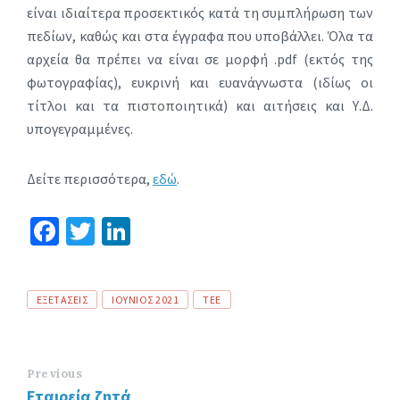
είναι ιδιαίτερα προσεκτικός κατά τη συμπλήρωση των
πεδίων, καθώς και στα έγγραφα που υποβάλλει. Όλα τα
αρχεία θα πρέπει να είναι σε μορφή .pdf (εκτός της
φωτογραφίας), ευκρινή και ευανάγνωστα (ιδίως οι
τίτλοι και τα πιστοποιητικά) και αιτήσεις και Υ.Δ.
υπογεγραμμένες.
Δείτε περισσότερα,
εδώ
.
Fa
T
Li
ce
wi
n
b
tt
ke
Tags
ΕΞΕΤΑΣΕΙΣ
ΙΟΥΝΙΟΣ 2021
ΤΕΕ
o
er
dI
o
n
k
Previous
Εταιρεία ζητά