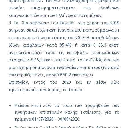
δραστηριοτήτων του για την ενίσχυση της μικρής και
μεσαίας επιχειρηματικότητας, των ελεύθερων
επαγγελματιών και των Ελλήνων επιστημόνων.
8. Τα ίδια κεφάλαια του Ταμείου στη χρήση του 2019
ανήλθαν σε € 185,3 εκατ. έναντι € 100 εκατ., σύμφωνα με
τις οικονομικές καταστάσεις του 2018. Η μεταβολή των
ιδίων κεφαλαίων κατά 85,4% ή κατά € 85,3 εκατ.
αντικατοπτρίζει τόσο τις καταβολές περιουσιακών
στοιχείων € 35,1 εκατ. ευρώ από τον e-ΕΦΚΑ, όσο και
μια ισχυρή δημιουργία κεφαλαίων και υπεραξιών από
εσωτερικές πηγές, ποσού € 50,2 εκατ. ευρώ.
Επιπλέον, εντός του 2020 και εν μέσω μίας
πρωτοφανούς πανδημίας, το Ταμείο:
Μείωσε κατά 30% το ποσό των προμηθειών των
εγγυητικών επιστολών καλής εκτέλεσης, για το
τρίμηνο 01/07/2020 – 30/09/2020.
Dιεύρυνε το Ομαδικό Ασφαλιστήριο Συμβόλαιο των