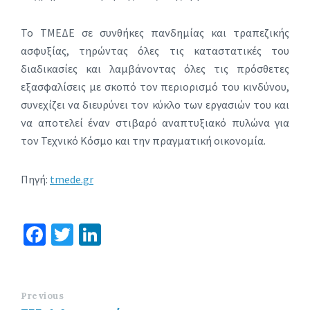
Το ΤΜΕΔΕ σε συνθήκες πανδημίας και τραπεζικής
ασφυξίας, τηρώντας όλες τις καταστατικές του
διαδικασίες και λαμβάνοντας όλες τις πρόσθετες
εξασφαλίσεις με σκοπό τον περιορισμό του κινδύνου,
συνεχίζει να διευρύνει τον κύκλο των εργασιών του και
να αποτελεί έναν στιβαρό αναπτυξιακό πυλώνα για
τον Τεχνικό Κόσμο και την πραγματική οικονομία.
Πηγή:
tmede.gr
Fa
T
Li
ce
wi
n
b
tt
ke
o
er
dI
Previous