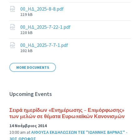
size:
00_ΗΔ_2025-8-8.pdf
File
219 kB
size:
00_ΗΔ_2025-7-22-1.pdf
File
220 kB
size:
00_ΗΔ_2025-7-7-1.pdf
File
202 kB
size:
MORE DOCUMENTS
Upcoming Events
Σειρά ημερίδων «Ενημέρωσης – Επιμόρφωσης»
των μελών σε θέματα Ευρωπαϊκών Κανονισμών
14 Νοέμβριος 2014
10:00 am
at
ΑΙΘΟΥΣΑ ΕΚΔΗΛΩΣΕΩΝ ΤΕΕ "ΙΩΑΝΝΗΣ ΒΑΡΝΑΣ" -
3ΟΣ ΟΡΟΦΟΣ