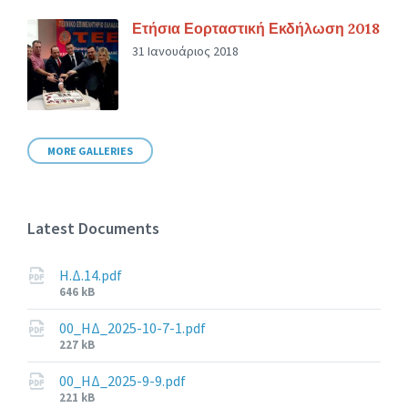
Ετήσια Εορταστική Εκδήλωση 2018
31 Ιανουάριος 2018
MORE GALLERIES
Latest Documents
Η.Δ.14.pdf
File
646 kB
size:
00_ΗΔ_2025-10-7-1.pdf
File
227 kB
size:
00_ΗΔ_2025-9-9.pdf
File
221 kB