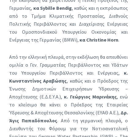
Γερμανίας,
κα Sybille Bendig
, καθώς και η εκπρόσωπος
από το Τμήμα Κλιματικής Προστασίας, Διεθνούς
Πολιτικής Περιβάλλοντος και Διαχείρισης Ενέργειας
του Ομοσπονδιακού Υπουργείου Οικονομίας και
Ενέργειας της Γερμανίας (BMWi),
κα Christine Horn
.
Από την ελληνική πλευρά, στην εκδήλωση θα απευθύνει
ομιλία ο Γεν. Γραμματέας Περιβάλλοντος και Υδάτων
του Υπουργείου Περιβάλλοντος και Ενέργειας,
κ.
Κωνσταντίνος Αραβώσης
, καθώς και ο Πρόεδρος της
Ένωσης Δημοτικών Επιχειρήσεων Ύδρευσης –
Αποχέτευσης (Ε.Δ.E.Υ.Α.),
κ. Γεώργιος Μαρινάκης
, ενώ
το κλείσιμο θα κάνει ο Πρόεδρος της Εταιρείας
Ύδρευσης & Αποχέτευσης Θεσσαλονίκης (ΕΥΑΘ Α.Ε.),
Δρ.
Άγις Παπαδόπουλος
. Από τη γερμανική πλευρά, ο
Διευθυντής του Φόρουμ για την Νοτιοανατολική
Ευρώπη του German Water Partnership (GWP) – The