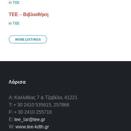
in
ΤΕΕ
ΤΕΕ – Βιβλιοθήκη
in
ΤΕΕ
MORE LISTINGS
Λάρισα
A: Καλλιθέας 7 & Τζαβέλα, 41221
T: + 30 2410 535615, 257866
F: + 30 2410 255718
E:
tee_lar@tee.gr
W:
www.tee-kdth.gr