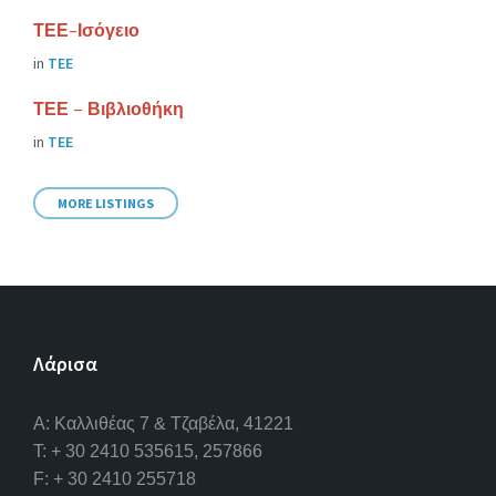
ΤΕΕ-Ισόγειο
in
ΤΕΕ
ΤΕΕ – Βιβλιοθήκη
in
ΤΕΕ
MORE LISTINGS
Λάρισα
A: Καλλιθέας 7 & Τζαβέλα, 41221
T: + 30 2410 535615, 257866
F: + 30 2410 255718