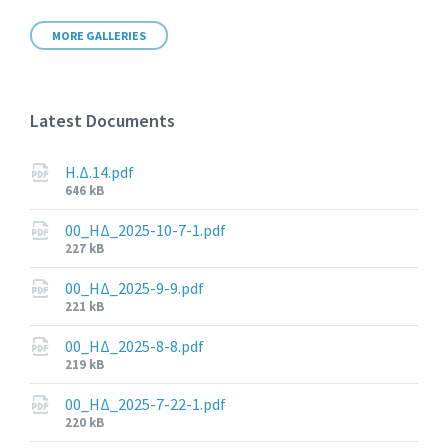
MORE GALLERIES
Latest Documents
Η.Δ.14.pdf
File
646 kB
size:
00_ΗΔ_2025-10-7-1.pdf
File
227 kB
size:
00_ΗΔ_2025-9-9.pdf
File
221 kB
size:
00_ΗΔ_2025-8-8.pdf
File
219 kB
size:
00_ΗΔ_2025-7-22-1.pdf
File
220 kB
size: