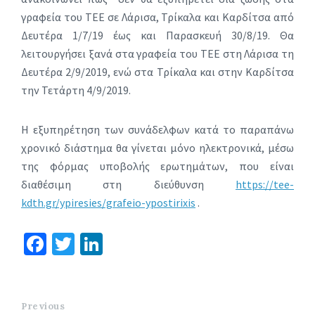
γραφεία του ΤΕΕ σε Λάρισα, Τρίκαλα και Καρδίτσα από
Δευτέρα 1/7/19 έως και Παρασκευή 30/8/19. Θα
λειτουργήσει ξανά στα γραφεία του ΤΕΕ στη Λάρισα τη
Δευτέρα 2/9/2019, ενώ στα Τρίκαλα και στην Καρδίτσα
την Τετάρτη 4/9/2019.
Η εξυπηρέτηση των συνάδελφων κατά το παραπάνω
χρονικό διάστημα θα γίνεται μόνο ηλεκτρονικά, μέσω
της φόρμας υποβολής ερωτημάτων, που είναι
διαθέσιμη στη διεύθυνση
https://tee-
kdth.gr/ypiresies/grafeio-ypostirixis
.
Fa
T
Li
ce
wi
n
b
tt
ke
o
er
dI
Previous