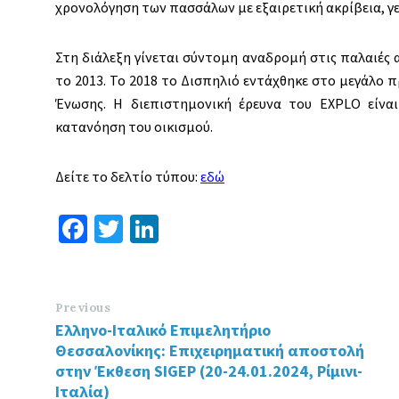
χρονολόγηση των πασσάλων με εξαιρετική ακρίβεια, γε
Στη διάλεξη γίνεται σύντομη αναδρομή στις παλαιές 
το 2013. Το 2018 το Δισπηλιό εντάχθηκε στο μεγάλο
Ένωσης. Η διεπιστημονική έρευνα του EXPLO είναι
κατανόηση του οικισμού.
Δείτε το δελτίο τύπου:
εδώ
Fa
T
Li
ce
wi
n
b
tt
ke
o
er
dI
Previous
Ελληνο-Ιταλικό Επιμελητήριο
o
n
Θεσσαλονίκης: Επιχειρηματική αποστολή
k
στην Έκθεση SIGEP (20-24.01.2024, Ρίμινι-
Ιταλία)