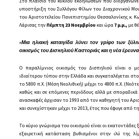
Στο πλαίσιο του κύκλου εκδηλώσεων που διοργανώνε
υποστήριξη του Συλλόγου Φίλων του Διαχρονικού Μου
του Αριστοτελείου Πανεπιστημίου Θεσσαλονίκης κ. Κ
Λάρισας την
Πέμπτη 23 Νοεμβρίου
και ώρα
7 μ.μ.,
με θ
«Μια ηλιακή καταιγίδα λύνει τον γρίφο των ξύλ
οικισμός του Δισπηλιού Καστοριάς και η νέα έρευνα
Ο παραλίμνιος οικισμός του Δισπηλιού είναι ο μ
ιδιαίτερου τύπου στην Ελλάδα και συγκαταλέγεται στ
το 5800 π.Χ. (Μέση Νεολιθική) μέχρι το 4800 π.Χ. (Νεό
καθώς και σε επόμενες περιόδους αλλά με σποραδικά
ανασκαφές άρχισαν το 1993 από τον καθηγητή του Αρι
και συνεχίστηκαν μέχρι το 2013, έτος που έφυγε από τη
Το κύριο γνώρισμα του οικισμού είναι οι εκατοντάδες
εξαιρετική κατάσταση βυθισμένοι στην ιλύ της λ