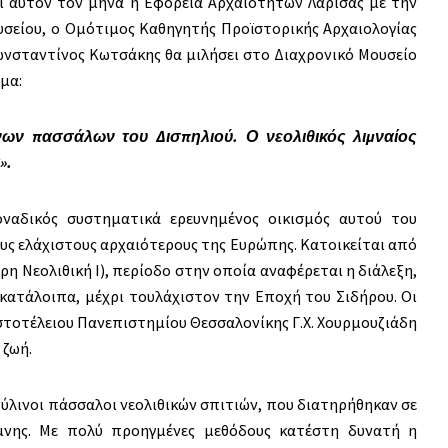
ι αυτόν τον μήνα η Εφορεία Αρχαιοτήτων Λάρισας με την
σείου, ο Ομότιμος Καθηγητής Προϊστορικής Αρχαιολογίας
ωνσταντίνος Κωτσάκης θα μιλήσει στο Διαχρονικό Μουσείο
έμα:
ινων πασσάλων του Δισπηλιού. Ο νεολιθικός λιμναίος
».
οναδικός συστηματικά ερευνημένος οικισμός αυτού του
ους ελάχιστους αρχαιότερους της Ευρώπης. Κατοικείται από
τερη Νεολιθική Ι), περίοδο στην οποία αναφέρεται η διάλεξη,
 κατάλοιπα, μέχρι τουλάχιστον την Εποχή του Σιδήρου. Οι
στοτέλειου Πανεπιστημίου Θεσσαλονίκης Γ.Χ. Χουρμουζιάδη
 ζωή.
 ξύλινοι πάσσαλοι νεολιθικών σπιτιών, που διατηρήθηκαν σε
ίμνης. Με πολύ προηγμένες μεθόδους κατέστη δυνατή η