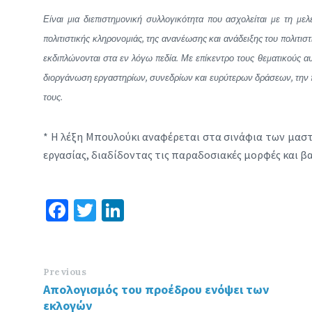
Είναι μια διεπιστημονική συλλογικότητα που ασχολείται με τη μ
πολιτιστικής κληρονομιάς, της ανανέωσης και ανάδειξης του πολιτι
εκδιπλώνονται στα εν λόγω πεδία. Με επίκεντρο τους θεματικούς α
διοργάνωση εργαστηρίων, συνεδρίων και ευρύτερων δράσεων, την πρ
τους.
* Η λέξη Μπουλούκι αναφέρεται στα σινάφια των μασ
εργασίας, διαδίδοντας τις παραδοσιακές μορφές και β
Fa
T
Li
ce
wi
n
b
tt
ke
o
er
dI
Previous
Απολογισμός του προέδρου ενόψει των
o
n
εκλογών