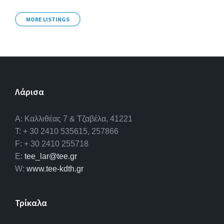
MORE LISTINGS
Λάρισα
A: Καλλιθέας 7 & Τζαβέλα, 41221
T: + 30 2410 535615, 257866
F: + 30 2410 255718
E:
tee_lar@tee.gr
W:
www.tee-kdth.gr
Τρίκαλα