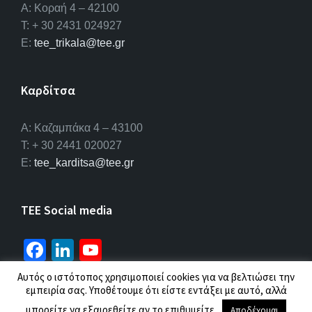
Α: Κοραή 4 – 42100
T: + 30 2431 024927
E:
tee_trikala@tee.gr
Καρδίτσα
Α: Καζαμπάκα 4 – 43100
T: + 30 2441 020027
E:
tee_karditsa@tee.gr
TEE Social media
Fa
Li
Yo
ce
n
u
Αυτός ο ιστότοπος χρησιμοποιεί cookies για να βελτιώσει την
b
ke
T
εμπειρία σας. Υποθέτουμε ότι είστε εντάξει με αυτό, αλλά
© 2026 ΤΕΕ |
Πολιτική προσωπικών δεδομένων
μπορείτε να εξαιρεθείτε αν το επιθυμείτε.
Αποδέχομαι