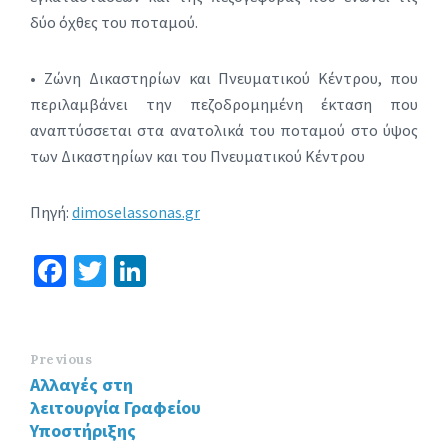
δύο όχθες του ποταμού.
• Ζώνη Δικαστηρίων και Πνευματικού Κέντρου, που
περιλαμβάνει την πεζοδρομημένη έκταση που
αναπτύσσεται στα ανατολικά του ποταμού στο ύψος
των Δικαστηρίων και του Πνευματικού Κέντρου
Πηγή:
dimoselassonas.gr
Fa
T
Li
ce
wi
n
b
tt
ke
o
er
dI
Previous
Αλλαγές στη
o
n
λειτουργία Γραφείου
k
Υποστήριξης