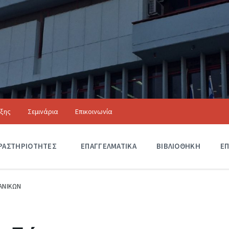
ιξης
Σεμινάρια
Επικοινωνία
Αξιόλογα Κτίρια
ΡΑΣΤΗΡΙΟΤΗΤΕΣ
Δ
ΕΠΑΓΓΕΛΜΑΤΙΚΑ
ΒΙΒΛΙΟΘΗΚΗ
ΕΠ
Ρ
Α
Σ
Τ
ΑΝΙΚΩΝ
Η
Ρ
Ι
Ο