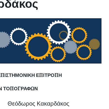
ρδάκος
Τ
Η
Τ
Ε
Σ
ΕΠΙΣΤΗΜΟΝΙΚΗ ΕΠΙΤΡΟΠΗ
Ν ΤΟΠΟΓΡΑΦΩΝ
Θεόδωρος Κακαρδάκος