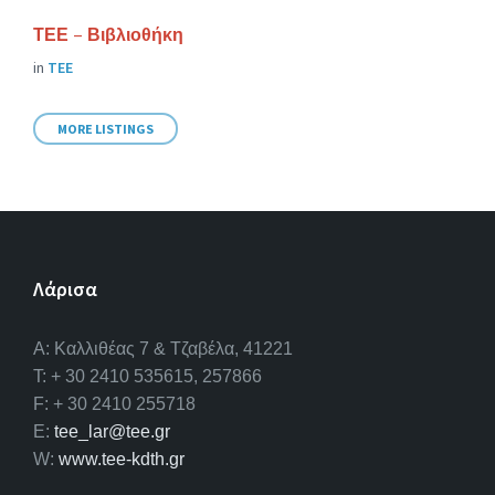
ΤΕΕ – Βιβλιοθήκη
in
ΤΕΕ
MORE LISTINGS
Λάρισα
A: Καλλιθέας 7 & Τζαβέλα, 41221
T: + 30 2410 535615, 257866
F: + 30 2410 255718
E:
tee_lar@tee.gr
W:
www.tee-kdth.gr