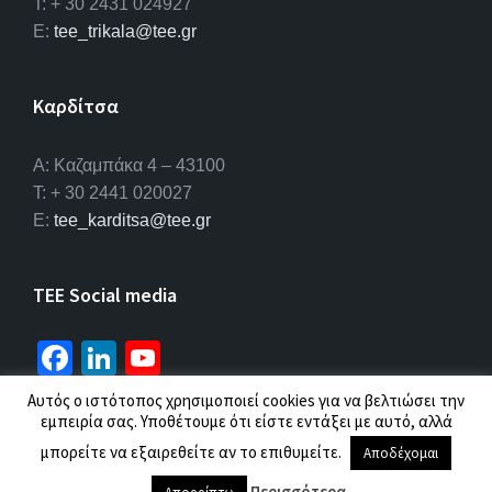
T: + 30 2431 024927
E:
tee_trikala@tee.gr
Καρδίτσα
Α: Καζαμπάκα 4 – 43100
T: + 30 2441 020027
E:
tee_karditsa@tee.gr
TEE Social media
Fa
Li
Yo
ce
n
u
Αυτός ο ιστότοπος χρησιμοποιεί cookies για να βελτιώσει την
b
ke
T
εμπειρία σας. Υποθέτουμε ότι είστε εντάξει με αυτό, αλλά
© 2026 ΤΕΕ |
Πολιτική προσωπικών δεδομένων
o
dI
u
μπορείτε να εξαιρεθείτε αν το επιθυμείτε.
Αποδέχομαι
Περισσότερα