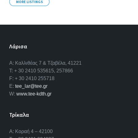
MORE LISTINGS
Λάρισα
A: Καλλιθέας 7 & Τζαβέλα, 41221
T: + 30 2410 535615, 257866
F: + 30 2410 255718
E:
tee_lar@tee.gr
W:
www.tee-kdth.gr
Τρίκαλα
Α: Κοραή 4 – 42100