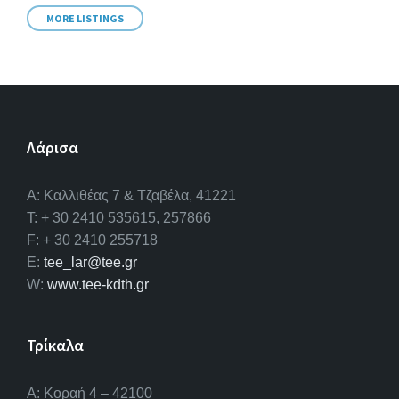
MORE LISTINGS
Λάρισα
A: Καλλιθέας 7 & Τζαβέλα, 41221
T: + 30 2410 535615, 257866
F: + 30 2410 255718
E:
tee_lar@tee.gr
W:
www.tee-kdth.gr
Τρίκαλα
Α: Κοραή 4 – 42100