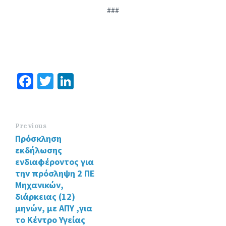
###
Fa
T
Li
ce
wi
n
b
tt
ke
o
er
dI
Previous
Πρόσκληση
o
n
εκδήλωσης
k
ενδιαφέροντος για
την πρόσληψη 2 ΠΕ
Μηχανικών,
διάρκειας (12)
μηνών, με ΑΠΥ ,για
το Κέντρο Υγείας