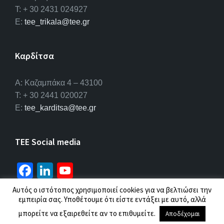
T: + 30 2431 024927
E:
tee_trikala@tee.gr
Καρδίτσα
Α: Καζαμπάκα 4 – 43100
T: + 30 2441 020027
E:
tee_karditsa@tee.gr
TEE Social media
Fa
Li
Yo
ce
n
u
Αυτός ο ιστότοπος χρησιμοποιεί cookies για να βελτιώσει την
b
ke
T
εμπειρία σας. Υποθέτουμε ότι είστε εντάξει με αυτό, αλλά
© 2026 ΤΕΕ |
Πολιτική προσωπικών δεδομένων
μπορείτε να εξαιρεθείτε αν το επιθυμείτε.
o
dI
u
Αποδέχομαι