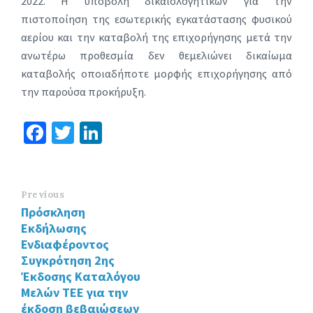
2022. Η υποβολή δικαιολογητικών για την
πιστοποίηση της εσωτερικής εγκατάστασης φυσικού
αερίου και την καταβολή της επιχορήγησης μετά την
ανωτέρω προθεσμία δεν θεμελιώνει δικαίωμα
καταβολής οποιαδήποτε μορφής επιχορήγησης από
την παρούσα προκήρυξη.
Fa
T
Li
ce
wi
n
b
tt
ke
o
er
dI
Previous
Πρόσκληση
o
n
Εκδήλωσης
k
Ενδιαφέροντος
Συγκρότηση 2ης
Έκδοσης Καταλόγου
Μελών ΤΕΕ για την
έκδοση βεβαιώσεων