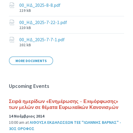
00_ΗΔ_2025-8-8.pdf
File
219 kB
size:
00_ΗΔ_2025-7-22-1.pdf
File
220 kB
size:
00_ΗΔ_2025-7-7-1.pdf
File
202 kB
size:
MORE DOCUMENTS
Upcoming Events
Σειρά ημερίδων «Ενημέρωσης – Επιμόρφωσης»
των μελών σε θέματα Ευρωπαϊκών Κανονισμών
14 Νοέμβριος 2014
10:00 am
at
ΑΙΘΟΥΣΑ ΕΚΔΗΛΩΣΕΩΝ ΤΕΕ "ΙΩΑΝΝΗΣ ΒΑΡΝΑΣ" -
3ΟΣ ΟΡΟΦΟΣ