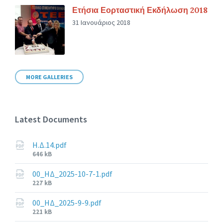
Ετήσια Εορταστική Εκδήλωση 2018
31 Ιανουάριος 2018
MORE GALLERIES
Latest Documents
Η.Δ.14.pdf
File
646 kB
size:
00_ΗΔ_2025-10-7-1.pdf
File
227 kB
size:
00_ΗΔ_2025-9-9.pdf
File
221 kB
size: