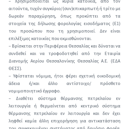
– Χρησιμοποιείται ως κύρια κατοικία, από τον
αιτούντα, τυχόν συγκύριο/(συν)επικαρπωτή ή τρίτο με
δωρεάν παραχώρηση, όπως προκύπτει από τα
στοιχεία της δήλωσης φορολογίας εισοδήματος (Ε1)
του προσώπου που τη χρησιμοποιεί. Δεν είναι
επιλέξιμες κατοικίες που εκμισθώνονται.
– Βρίσκεται στην Περιφέρεια Θεσσαλίας και δύναται να
συνδεθεί και να τροφοδοτηθεί από την Εταιρία
Διανομής Αερίου Θεσσαλονίκης Θεσσαλίας Α.Ε. (ΕΔΑ
ΘΕΣΣ).
– Υφίσταται νόμιμα, ήτοι φέρει σχετική οικοδομική
άδεια ή/και άλλο αντίστοιχο/ πρόσθετο
νομιμοποιητικό έγγραφο.
– Διαθέτει σύστημα θέρμανσης πετρελαίου εν
λειτουργία ή θερμαίνεται από κεντρικό σύστημα
θέρμανσης πετρελαίου εν λειτουργία και δεν έχει
ληφθεί καμία άλλη επιχορήγηση για αντικατάσταση
του συγκεκριμένου συστήματος από δημόσιο φορέα.