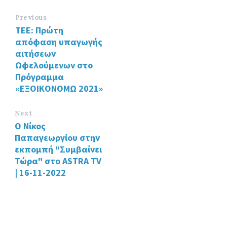
b
tt
ke
o
er
dI
Previous
ΤΕΕ: Πρώτη
o
n
απόφαση υπαγωγής
k
αιτήσεων
Ωφελούμενων στο
Πρόγραμμα
«ΕΞΟΙΚΟΝΟΜΩ 2021»
Next
Ο Νίκος
Παπαγεωργίου στην
εκπομπή "Συμβαίνει
Τώρα" στο ASTRA TV
| 16-11-2022