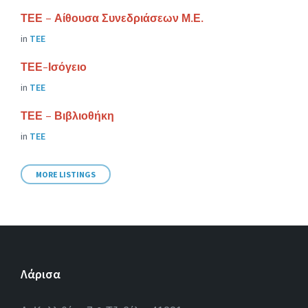
ΤΕΕ – Αίθουσα Συνεδριάσεων Μ.Ε.
in
ΤΕΕ
ΤΕΕ-Ισόγειο
in
ΤΕΕ
ΤΕΕ – Βιβλιοθήκη
in
ΤΕΕ
MORE LISTINGS
Λάρισα