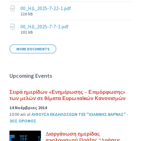
size:
00_ΗΔ_2025-7-22-1.pdf
File
220 kB
size:
00_ΗΔ_2025-7-7-1.pdf
File
202 kB
size:
MORE DOCUMENTS
Upcoming Events
Σειρά ημερίδων «Ενημέρωσης – Επιμόρφωσης»
των μελών σε θέματα Ευρωπαϊκών Κανονισμών
14 Νοέμβριος 2014
10:00 am
at
ΑΙΘΟΥΣΑ ΕΚΔΗΛΩΣΕΩΝ ΤΕΕ "ΙΩΑΝΝΗΣ ΒΑΡΝΑΣ" -
3ΟΣ ΟΡΟΦΟΣ
Διοργάνωση ημερίδας
απολογισμού Πράξης “Δράσεις