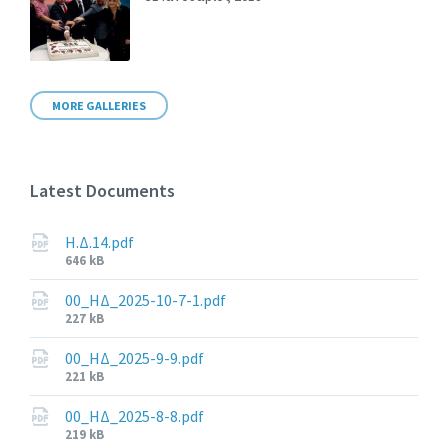
MORE GALLERIES
Latest Documents
Η.Δ.14.pdf
File
646 kB
size:
00_ΗΔ_2025-10-7-1.pdf
File
227 kB
size:
00_ΗΔ_2025-9-9.pdf
File
221 kB
size:
00_ΗΔ_2025-8-8.pdf
File
219 kB