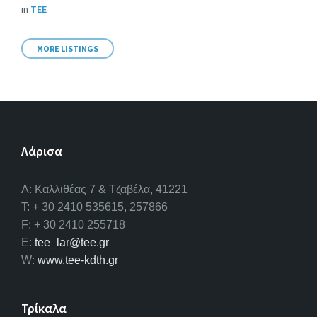
in
ΤΕΕ
MORE LISTINGS
Λάρισα
A: Καλλιθέας 7 & Τζαβέλα, 41221
T: + 30 2410 535615, 257866
F: + 30 2410 255718
E:
tee_lar@tee.gr
W:
www.tee-kdth.gr
Τρίκαλα