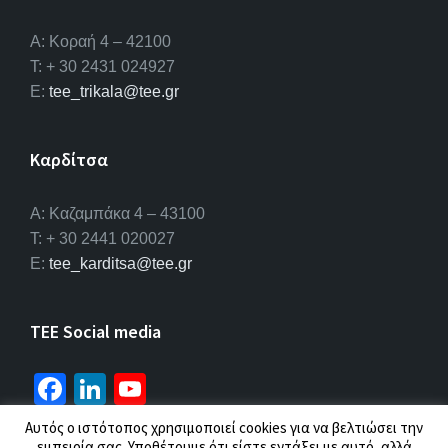
Α: Κοραή 4 – 42100
T: + 30 2431 024927
E:
tee_trikala@tee.gr
Καρδίτσα
Α: Καζαμπάκα 4 – 43100
T: + 30 2441 020027
E:
tee_karditsa@tee.gr
TEE Social media
Fa
Li
Yo
ce
n
u
Αυτός ο ιστότοπος χρησιμοποιεί cookies για να βελτιώσει την
εμπειρία σας. Υποθέτουμε ότι είστε εντάξει με αυτό, αλλά