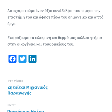
Αποχαιρετούμε έναν άξιο συνάδελφο που τίμησε την
επιστήμη του και άφησε πίσω του σημαντικό και απτό
έργο.
Εκφράζουμε τα ειλικρινή και θερμά μας συλλυπητήρια
στην οικογένεια και τους οικείους του.
Fa
T
Li
ce
wi
n
b
tt
ke
o
er
dI
Previous
Ζητείται Μηχανικός
o
n
Παραγωγής
k
Next
Παγκόσμια Ημέρα