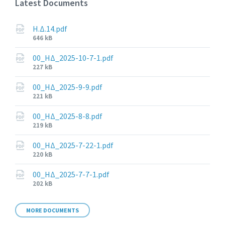
Latest Documents
Η.Δ.14.pdf
File
646 kB
size:
00_ΗΔ_2025-10-7-1.pdf
File
227 kB
size:
00_ΗΔ_2025-9-9.pdf
File
221 kB
size:
00_ΗΔ_2025-8-8.pdf
File
219 kB
size:
00_ΗΔ_2025-7-22-1.pdf
File
220 kB
size:
00_ΗΔ_2025-7-7-1.pdf
File
202 kB
size:
MORE DOCUMENTS