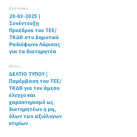
b
tt
ke
o
er
dI
Previous
20-03-2025 |
o
n
Συνέντευξη
k
Προέδρου του ΤΕΕ/
TΚΔΘ στο Δημοτικό
Ραδιόφωνο Λάρισας
για τα διατηρητέα
Next
ΔΕΛΤΙΟ ΤΥΠΟΥ |
Παρέμβαση του ΤΕΕ/
ΤΚΔΘ για τον άμεσο
έλεγχο και
χαρακτηρισμό ως
διατηρητέων η μη,
όλων των αξιόλογων
κτιρίων