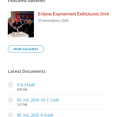
Featured Galleries
Ετήσια Εορταστική Εκδήλωση 2018
31 Ιανουάριος 2018
MORE GALLERIES
Latest Documents
Η.Δ.14.pdf
File
646 kB
size:
00_ΗΔ_2025-10-7-1.pdf
File
227 kB
size:
00_ΗΔ_2025-9-9.pdf