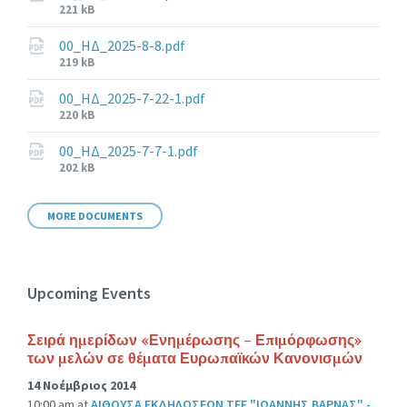
File
221 kB
size:
00_ΗΔ_2025-8-8.pdf
File
219 kB
size:
00_ΗΔ_2025-7-22-1.pdf
File
220 kB
size:
00_ΗΔ_2025-7-7-1.pdf
File
202 kB
size:
MORE DOCUMENTS
Upcoming Events
Σειρά ημερίδων «Ενημέρωσης – Επιμόρφωσης»
των μελών σε θέματα Ευρωπαϊκών Κανονισμών
14 Νοέμβριος 2014
10:00 am
at
ΑΙΘΟΥΣΑ ΕΚΔΗΛΩΣΕΩΝ ΤΕΕ "ΙΩΑΝΝΗΣ ΒΑΡΝΑΣ" -