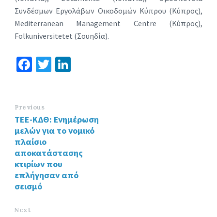
Συνδέσμων Εργολάβων Οικοδομών Κύπρου (Κύπρος),
Mediterranean Management Centre (Κύπρος),
Folkuniversitetet (Σουηδία).
Fa
T
Li
ce
wi
n
b
tt
ke
o
er
dI
Previous
ΤΕΕ-ΚΔΘ: Ενημέρωση
o
n
μελών για το νομικό
k
πλαίσιο
αποκατάστασης
κτιρίων που
επλήγησαν από
σεισμό
Next