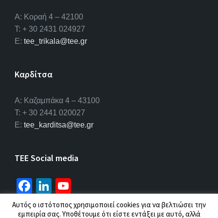
Α: Κοραή 4 – 42100
T: + 30 2431 024927
E:
tee_trikala@tee.gr
Καρδίτσα
Α: Καζαμπάκα 4 – 43100
T: + 30 2441 020027
E:
tee_karditsa@tee.gr
TEE Social media
Fa
Li
Yo
ce
n
u
Αυτός ο ιστότοπος χρησιμοποιεί cookies για να βελτιώσει την
b
ke
T
εμπειρία σας. Υποθέτουμε ότι είστε εντάξει με αυτό, αλλά