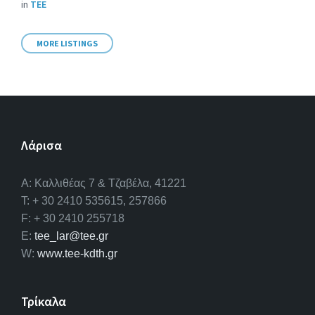
in
ΤΕΕ
MORE LISTINGS
Λάρισα
A: Καλλιθέας 7 & Τζαβέλα, 41221
T: + 30 2410 535615, 257866
F: + 30 2410 255718
E:
tee_lar@tee.gr
W:
www.tee-kdth.gr
Τρίκαλα