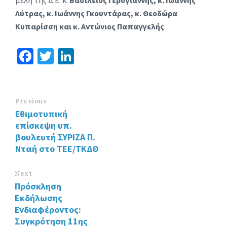
μέλη της Δ.Ε. κ.
Βασίλειος Γερογιάννης, κ. Ιωάννης
Λύτρας, κ. Ιωάννης Γκουντάρας, κ. Θεοδώρα
Κυπαρίσση και κ. Αντώνιος Παπαγγελής
.
Fa
T
Li
ce
wi
n
b
tt
ke
o
er
dI
Previous
Εθιμοτυπική
o
n
επίσκεψη υπ.
k
βουλευτή ΣΥΡΙΖΑ Π.
Νταή στο ΤΕΕ/ΤΚΔΘ
Next
Πρόσκληση
Εκδήλωσης
Ενδιαφέροντος:
Συγκρότηση 11ης