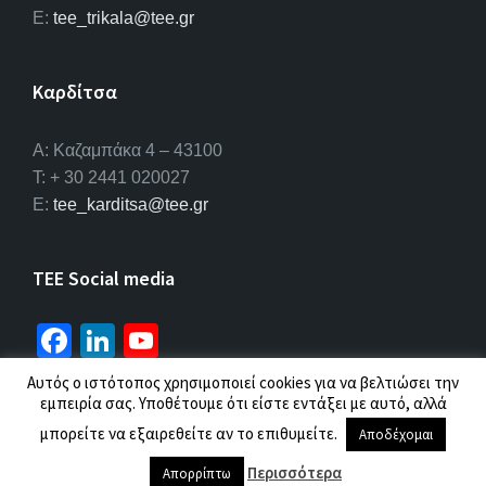
E:
tee_trikala@tee.gr
Καρδίτσα
Α: Καζαμπάκα 4 – 43100
T: + 30 2441 020027
E:
tee_karditsa@tee.gr
TEE Social media
Fa
Li
Yo
ce
n
u
Αυτός ο ιστότοπος χρησιμοποιεί cookies για να βελτιώσει την
b
ke
T
εμπειρία σας. Υποθέτουμε ότι είστε εντάξει με αυτό, αλλά
© 2026 ΤΕΕ |
Πολιτική προσωπικών δεδομένων
μπορείτε να εξαιρεθείτε αν το επιθυμείτε.
o
dI
u
Αποδέχομαι
o
n
b
Περισσότερα
Απορρίπτω