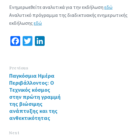
Ενημερωεθείτε αναλυτικά για την εκδήλωση
εδώ
Αναλυτικό πρόγραμμα της διαδικτυακής ενημερωτικής
εκδήλωσης
εδώ
Fa
T
Li
ce
wi
n
b
tt
ke
o
er
dI
Previous
Παγκόσμια Ημέρα
o
n
Περιβάλλοντος: Ο
k
Τεχνικός κόσμος
στην πρώτη γραμμή
της βιώσιμης
ανάπτυξης και της
ανθεκτικότητας
Next