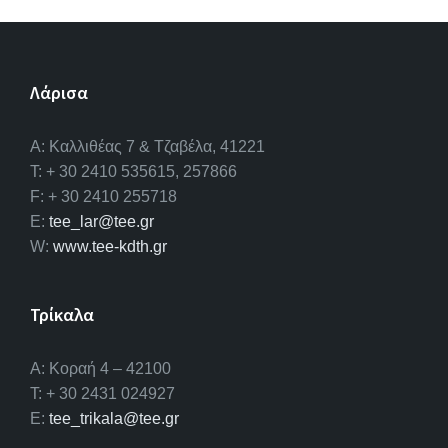
Λάρισα
A: Καλλιθέας 7 & Τζαβέλα, 41221
T: + 30 2410 535615, 257866
F: + 30 2410 255718
E:
tee_lar@tee.gr
W:
www.tee-kdth.gr
Τρίκαλα
Α: Κοραή 4 – 42100
T: + 30 2431 024927
E:
tee_trikala@tee.gr