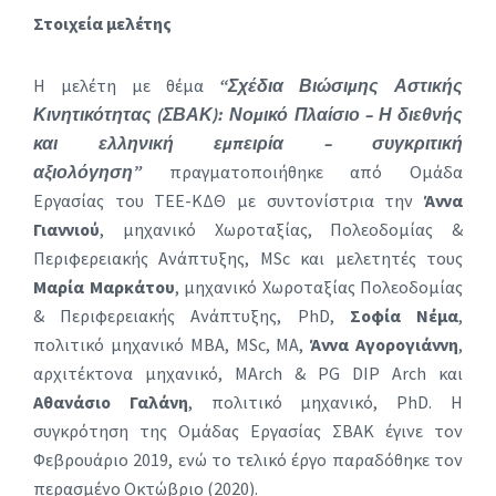
Στοιχεία μελέτης
Η μελέτη με θέμα
“Σχέδια Βιώσιμης Αστικής
Κινητικότητας (ΣΒΑΚ): Νομικό Πλαίσιο – Η διεθνής
και ελληνική εμπειρία – συγκριτική
αξιολόγηση”
πραγματοποιήθηκε από Ομάδα
Εργασίας του ΤΕΕ-ΚΔΘ με συντονίστρια την
Άννα
Γιαννιού
, μηχανικό Χωροταξίας, Πολεοδομίας &
Περιφερειακής Ανάπτυξης, MSc και μελετητές τους
Μαρία Μαρκάτου
, μηχανικό Χωροταξίας Πολεοδομίας
& Περιφερειακής Ανάπτυξης, PhD,
Σοφία Νέμα
,
πολιτικό μηχανικό MBA, MSc, MA,
Άννα Αγορογιάννη
,
αρχιτέκτονα μηχανικό, MArch & PG DIP Arch και
Αθανάσιο Γαλάνη
, πολιτικό μηχανικό, PhD. Η
συγκρότηση της Ομάδας Εργασίας ΣΒΑΚ έγινε τον
Φεβρουάριο 2019, ενώ το τελικό έργο παραδόθηκε τον
περασμένο Οκτώβριο (2020).