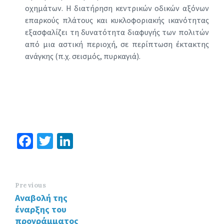
οχημάτων. Η διατήρηση κεντρικών οδικών αξόνων
επαρκούς πλάτους και κυκλοφοριακής ικανότητας
εξασφαλίζει τη δυνατότητα διαφυγής των πολιτών
από μια αστική περιοχή, σε περίπτωση έκτακτης
ανάγκης (π.χ. σεισμός, πυρκαγιά).
Fa
T
Li
ce
wi
n
b
tt
ke
o
er
dI
Previous
Αναβολή της
o
n
έναρξης του
k
προγράμματος