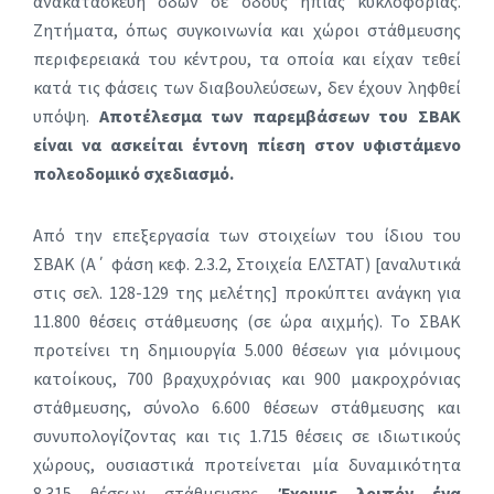
ανακατασκευή οδών σε οδούς ήπιας κυκλοφορίας.
Ζητήματα, όπως συγκοινωνία και χώροι στάθμευσης
περιφερειακά του κέντρου, τα οποία και είχαν τεθεί
κατά τις φάσεις των διαβουλεύσεων, δεν έχουν ληφθεί
υπόψη.
Αποτέλεσμα των παρεμβάσεων του ΣΒΑΚ
είναι να ασκείται έντονη πίεση στον υφιστάμενο
πολεοδομικό σχεδιασμό.
Από την επεξεργασία των στοιχείων του ίδιου του
ΣΒΑΚ (Α΄ φάση κεφ. 2.3.2, Στοιχεία ΕΛΣΤΑΤ) [αναλυτικά
στις σελ. 128-129 της μελέτης] προκύπτει ανάγκη για
11.800 θέσεις στάθμευσης (σε ώρα αιχμής). Το ΣΒΑΚ
προτείνει τη δημιουργία 5.000 θέσεων για μόνιμους
κατοίκους, 700 βραχυχρόνιας και 900 μακροχρόνιας
στάθμευσης, σύνολο 6.600 θέσεων στάθμευσης και
συνυπολογίζοντας και τις 1.715 θέσεις σε ιδιωτικούς
χώρους, ουσιαστικά προτείνεται μία δυναμικότητα
8.315 θέσεων στάθμευσης.
Έχουμε λοιπόν ένα