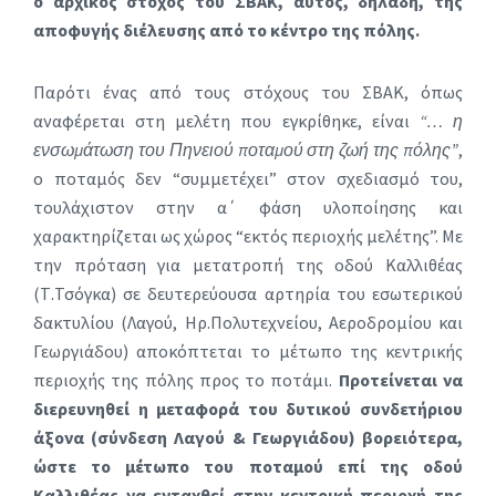
ο αρχικός στόχος του ΣΒΑΚ, αυτός, δηλαδή, της
αποφυγής διέλευσης από το κέντρο της πόλης.
Παρότι ένας από τους στόχους του ΣΒΑΚ, όπως
αναφέρεται στη μελέτη που εγκρίθηκε, είναι
“… η
ενσωμάτωση του Πηνειού ποταμού στη ζωή της πόλης”
,
ο ποταμός
δεν “συμμετέχει” στον σχεδιασμό του,
τουλάχιστον στην α΄ φάση υλοποίησης και
χαρακτηρίζεται ως χώρος “εκτός περιοχής μελέτης”. Με
την πρόταση για μετατροπή της οδού Καλλιθέας
(Τ.Τσόγκα) σε δευτερεύουσα αρτηρία του εσωτερικού
δακτυλίου (Λαγού, Ηρ.Πολυτεχνείου, Αεροδρομίου και
Γεωργιάδου) αποκόπτεται το μέτωπο της κεντρικής
περιοχής της πόλης προς το ποτάμι.
Προτείνεται να
διερευνηθεί η μεταφορά του δυτικού συνδετήριου
άξονα (σύνδεση Λαγού & Γεωργιάδου) βορειότερα,
ώστε το μέτωπο του ποταμού επί της οδού
Καλλιθέας να ενταχθεί στην κεντρική περιοχή της