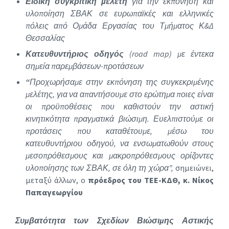
Ειδική συγκριτική μελέτη
για την εκπόνηση και
υλοποίηση ΣΒΑΚ σε ευρωπαϊκές και ελληνικές
πόλεις από Ομάδα Εργασίας του Τμήματος Κ&Δ
Θεσσαλίας
Κατευθυντήριος οδηγός
(
road
map
) με έντεκα
σημεία παρεμβάσεων-προτάσεων
“
Προχωρήσαμε στην εκπόνηση της συγκεκριμένης
μελέτης,
για να απαντήσουμε στο ερώτημα ποιες είναι
οι προϋποθέσεις που καθιστούν την αστική
κινητικότητα πραγματικά βιώσιμη. Ε
υελπιστούμε οι
προτάσεις που καταθέτουμε, μέσω του
κατευθυντήριου οδηγού,
να ενσωματωθούν στους
μεσοπρόθεσμους και μακροπρόθεσμους ορίζοντες
υλοποίησης των ΣΒΑΚ
, σε όλη τη χώρα”,
σημειώνει,
μεταξύ άλλων, ο
πρόεδρος του ΤΕΕ-ΚΔΘ, κ. Νίκος
Παπαγεωργίου
Συμβατότητα των Σχεδίων Βιώσιμης Αστικής