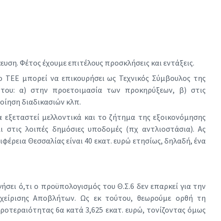
ευση. Φέτος έχουμε επιτέλους προσκλήσεις και εντάξεις.
 ΤΕΕ μπορεί να επικουρήσει ως Τεχνικός Σύμβουλος της
 του: α) στην προετοιμασία των προκηρύξεων, β) στις
οίηση διαδικασιών κλπ.
 εξεταστεί μελλοντικά και το ζήτημα της εξοικονόμησης
ι στις λοιπές δημόσιες υποδομές (πχ αντλιοστάσια). Ας
φέρεια Θεσσαλίας είναι 40 εκατ. ευρώ ετησίως, δηλαδή, ένα
σει ό,τι ο προϋπολογισμός του Θ.Σ.6 δεν επαρκεί για την
αχείρισης Αποβλήτων. Ως εκ τούτου, θεωρούμε ορθή τη
ροτεραιότητας 6α κατά 3,625 εκατ. ευρώ, τονίζοντας όμως