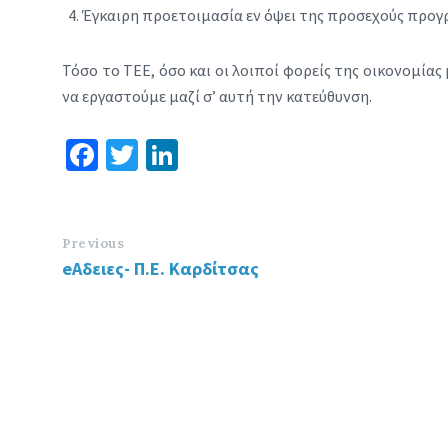
Έγκαιρη προετοιμασία εν όψει της προσεχούς προγ
Τόσο το ΤΕΕ, όσο και οι λοιποί φορείς της οικονομί
να εργαστούμε μαζί σ’ αυτή την κατεύθυνση.
Fa
T
Li
ce
wi
n
b
tt
ke
o
er
dI
Previous
eΑδειες- Π.Ε. Καρδίτσας
o
n
k